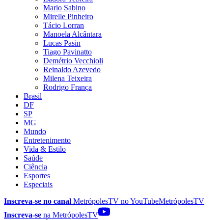
Mario Sabino
Mirelle Pinheiro
Tácio Lorran
Manoela Alcântara
Lucas Pasin
Tiago Pavinatto
Demétrio Vecchioli
Reinaldo Azevedo
Milena Teixeira
Rodrigo França
Brasil
DF
SP
MG
Mundo
Entretenimento
Vida & Estilo
Saúde
Ciência
Esportes
Especiais
Inscreva-se no canal
MetrópolesTV no
YouTube
MetrópolesTV
Inscreva-se
na MetrópolesTV