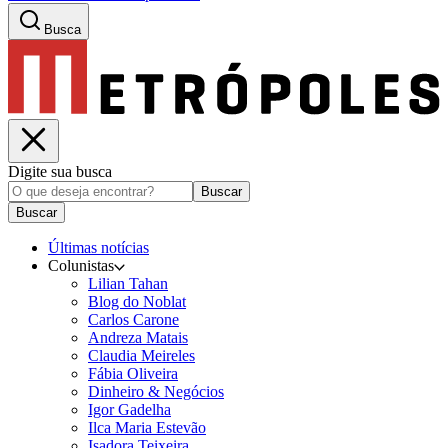
Busca
Digite sua busca
Buscar
Buscar
Últimas notícias
Colunistas
Lilian Tahan
Blog do Noblat
Carlos Carone
Andreza Matais
Claudia Meireles
Fábia Oliveira
Dinheiro & Negócios
Igor Gadelha
Ilca Maria Estevão
Isadora Teixeira