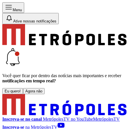
Menu
Ative nossas notificações
Você quer ficar por dentro das notícias mais importantes e receber
notificações em tempo real?
Eu quero!
Agora não
Inscreva-se no canal
MetrópolesTV no
YouTube
MetrópolesTV
Inscreva-se
na MetrópolesTV