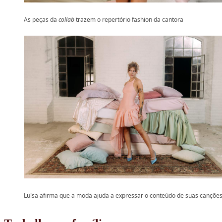
As peças da
collab
trazem o repertório fashion da cantora
Luísa afirma que a moda ajuda a expressar o conteúdo de suas cançõe