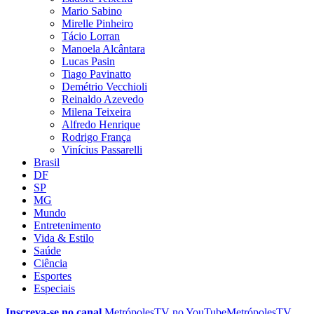
Mario Sabino
Mirelle Pinheiro
Tácio Lorran
Manoela Alcântara
Lucas Pasin
Tiago Pavinatto
Demétrio Vecchioli
Reinaldo Azevedo
Milena Teixeira
Alfredo Henrique
Rodrigo França
Vinícius Passarelli
Brasil
DF
SP
MG
Mundo
Entretenimento
Vida & Estilo
Saúde
Ciência
Esportes
Especiais
Inscreva-se no canal
MetrópolesTV no
YouTube
MetrópolesTV