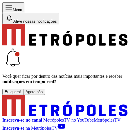
Menu
Ative nossas notificações
Você quer ficar por dentro das notícias mais importantes e receber
notificações em tempo real?
Eu quero!
Agora não
Inscreva-se no canal
MetrópolesTV no
YouTube
MetrópolesTV
Inscreva-se
na MetrópolesTV