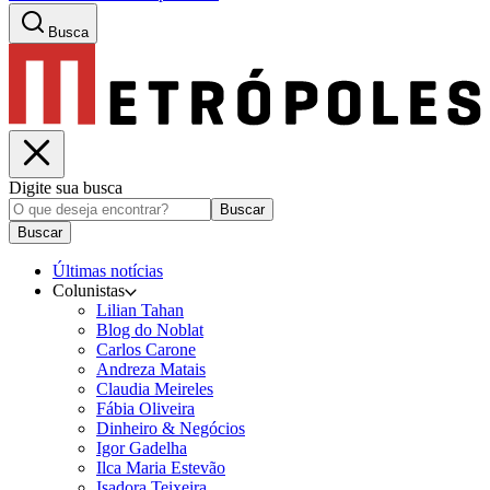
Busca
Digite sua busca
Buscar
Buscar
Últimas notícias
Colunistas
Lilian Tahan
Blog do Noblat
Carlos Carone
Andreza Matais
Claudia Meireles
Fábia Oliveira
Dinheiro & Negócios
Igor Gadelha
Ilca Maria Estevão
Isadora Teixeira