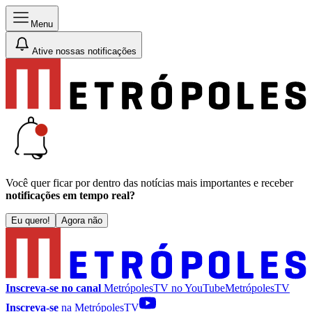
Menu
Ative nossas notificações
Você quer ficar por dentro das notícias mais importantes e receber
notificações em tempo real?
Eu quero!
Agora não
Inscreva-se no canal
MetrópolesTV no
YouTube
MetrópolesTV
Inscreva-se
na MetrópolesTV