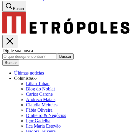
Busca
Digite sua busca
Buscar
Buscar
Últimas notícias
Colunistas
Lilian Tahan
Blog do Noblat
Carlos Carone
Andreza Matais
Claudia Meireles
Fábia Oliveira
Dinheiro & Negócios
Igor Gadelha
Ilca Maria Estevão
Isadora Teixeira