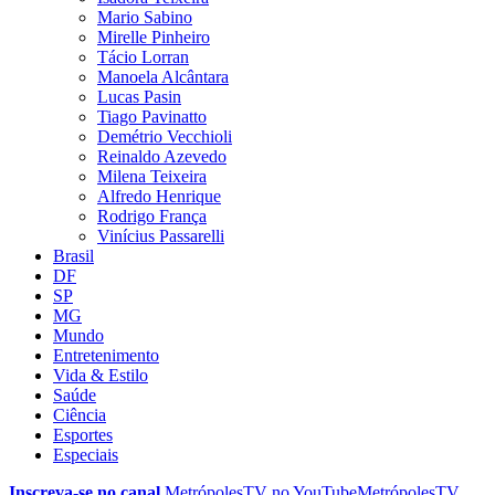
Mario Sabino
Mirelle Pinheiro
Tácio Lorran
Manoela Alcântara
Lucas Pasin
Tiago Pavinatto
Demétrio Vecchioli
Reinaldo Azevedo
Milena Teixeira
Alfredo Henrique
Rodrigo França
Vinícius Passarelli
Brasil
DF
SP
MG
Mundo
Entretenimento
Vida & Estilo
Saúde
Ciência
Esportes
Especiais
Inscreva-se no canal
MetrópolesTV no
YouTube
MetrópolesTV