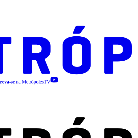
reva-se
na MetrópolesTV