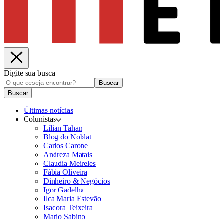
Digite sua busca
Buscar
Buscar
Últimas notícias
Colunistas
Lilian Tahan
Blog do Noblat
Carlos Carone
Andreza Matais
Claudia Meireles
Fábia Oliveira
Dinheiro & Negócios
Igor Gadelha
Ilca Maria Estevão
Isadora Teixeira
Mario Sabino