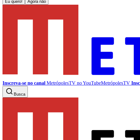
Eu quero!
Agora não
Inscreva-se no canal
MetrópolesTV no
YouTube
MetrópolesTV
Insc
Busca