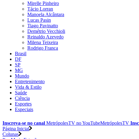
Mirelle Pinheiro
Tácio Lorran
Manoela Alcântara
Lucas Pasin
Tiago Pavinatto
Demétrio Vecchioli
Reinaldo Azevedo
Milena Teixeira
Rodrigo França
Brasil
DF
SP
MG
Mundo
Entretenimento
Vida & Estilo
Saúde
Ciência
Esportes
Especiais
Inscreva-se no canal
MetrópolesTV no
YouTube
MetrópolesTV
Insc
Página Inicial
Colunas