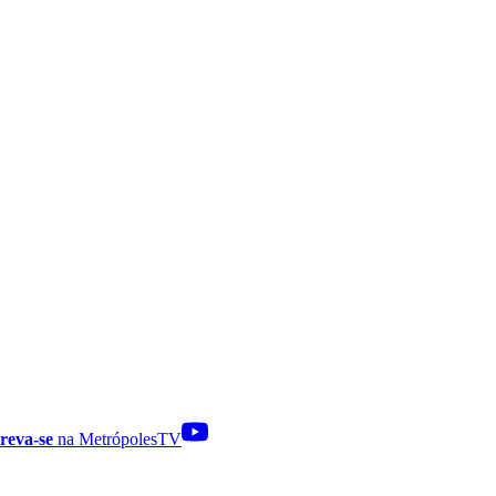
reva-se
na MetrópolesTV