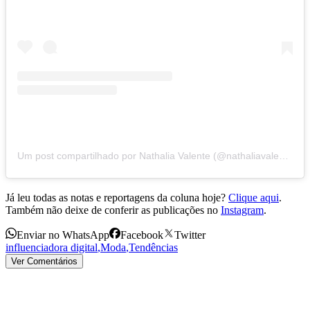
Um post compartilhado por Nathalia Valente (@nathaliavalente)
Já leu todas as notas e reportagens da coluna hoje?
Clique aqui
.
Também não deixe de conferir as publicações no
Instagram
.
Enviar no WhatsApp
Facebook
Twitter
influenciadora digital
,
Moda
,
Tendências
Ver Comentários