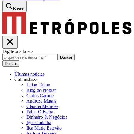
Busca
Digite sua busca
Buscar
Buscar
Últimas notícias
Colunistas
Lilian Tahan
Blog do Noblat
Carlos Carone
Andreza Matais
Claudia Meireles
Fábia Oliveira
Dinheiro & Negócios
Igor Gadelha
Ilca Maria Estevão
Isadora Teixeira