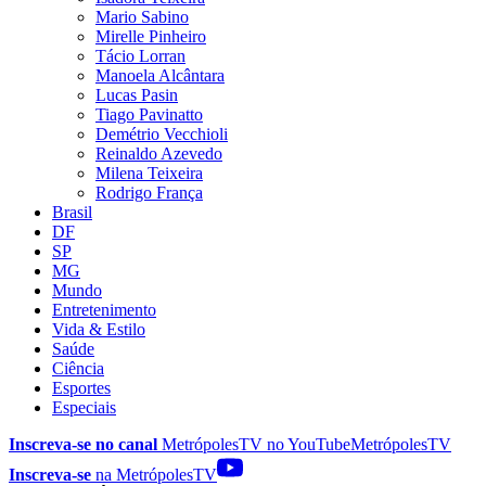
Mario Sabino
Mirelle Pinheiro
Tácio Lorran
Manoela Alcântara
Lucas Pasin
Tiago Pavinatto
Demétrio Vecchioli
Reinaldo Azevedo
Milena Teixeira
Rodrigo França
Brasil
DF
SP
MG
Mundo
Entretenimento
Vida & Estilo
Saúde
Ciência
Esportes
Especiais
Inscreva-se no canal
MetrópolesTV no
YouTube
MetrópolesTV
Inscreva-se
na MetrópolesTV