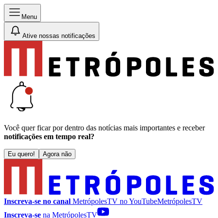
Menu
Ative nossas notificações
Você quer ficar por dentro das notícias mais importantes e receber
notificações em tempo real?
Eu quero!
Agora não
Inscreva-se no canal
MetrópolesTV no
YouTube
MetrópolesTV
Inscreva-se
na MetrópolesTV