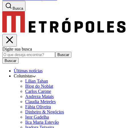
Busca
Digite sua busca
Buscar
Buscar
Últimas notícias
Colunistas
Lilian Tahan
Blog do Noblat
Carlos Carone
Andreza Matais
Claudia Meireles
Fábia Oliveira
Dinheiro & Negócios
Igor Gadelha
Ilca Maria Estevão
Isadora Teixeira