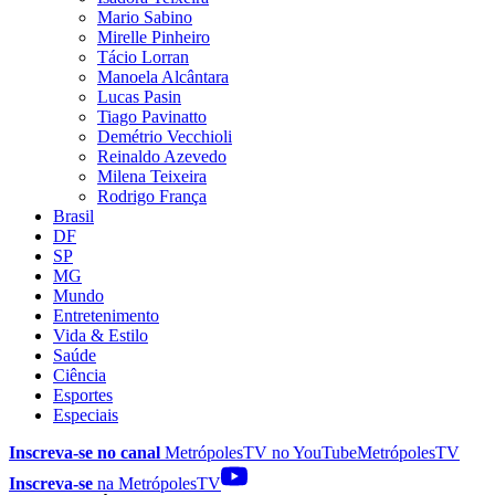
Mario Sabino
Mirelle Pinheiro
Tácio Lorran
Manoela Alcântara
Lucas Pasin
Tiago Pavinatto
Demétrio Vecchioli
Reinaldo Azevedo
Milena Teixeira
Rodrigo França
Brasil
DF
SP
MG
Mundo
Entretenimento
Vida & Estilo
Saúde
Ciência
Esportes
Especiais
Inscreva-se no canal
MetrópolesTV no
YouTube
MetrópolesTV
Inscreva-se
na MetrópolesTV