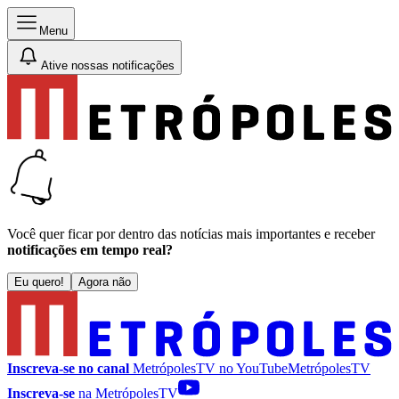
Menu
Ative nossas notificações
Você quer ficar por dentro das notícias mais importantes e receber
notificações em tempo real?
Eu quero!
Agora não
Inscreva-se no canal
MetrópolesTV no
YouTube
MetrópolesTV
Inscreva-se
na MetrópolesTV