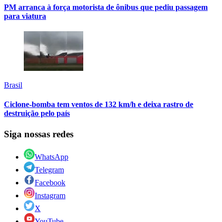
PM arranca à força motorista de ônibus que pediu passagem
para viatura
Brasil
Ciclone-bomba tem ventos de 132 km/h e deixa rastro de
destruição pelo país
Siga nossas redes
WhatsApp
Telegram
Facebook
Instagram
X
YouTube