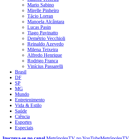
Mario Sabino
Mirelle Pinheiro
Tácio Lorran
Manoela Alcântara
Lucas Pasin
Tiago Pavinatto
Demétrio Vecchioli
Reinaldo Azevedo
Milena Teixeira
Alfredo Henrique
Rodrigo França
Vinícius Passarelli
Brasil
DF
SP
MG
Mundo
Entretenimento
Vida & Estilo
Saúde
Ciência
Esportes
Especiais
Inscreva-se no canal
MetrópolesTV no
YouTube
MetrópolesTV