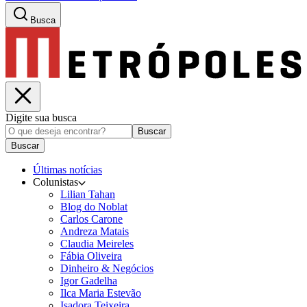
Busca
Digite sua busca
Buscar
Buscar
Últimas notícias
Colunistas
Lilian Tahan
Blog do Noblat
Carlos Carone
Andreza Matais
Claudia Meireles
Fábia Oliveira
Dinheiro & Negócios
Igor Gadelha
Ilca Maria Estevão
Isadora Teixeira