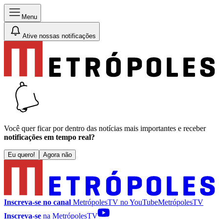
Menu
Ative nossas notificações
Você quer ficar por dentro das notícias mais importantes e receber
notificações em tempo real?
Eu quero!
Agora não
Inscreva-se no canal
MetrópolesTV no
YouTube
MetrópolesTV
Inscreva-se
na MetrópolesTV