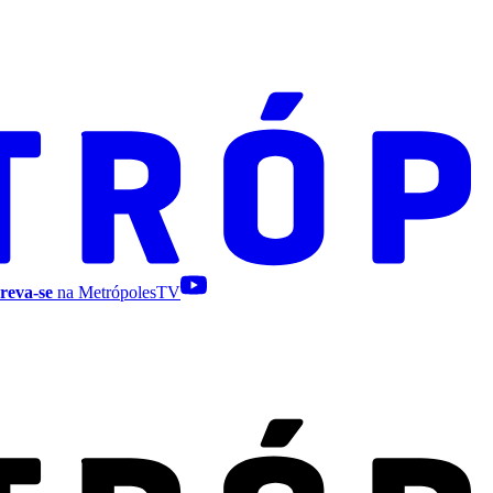
reva-se
na MetrópolesTV