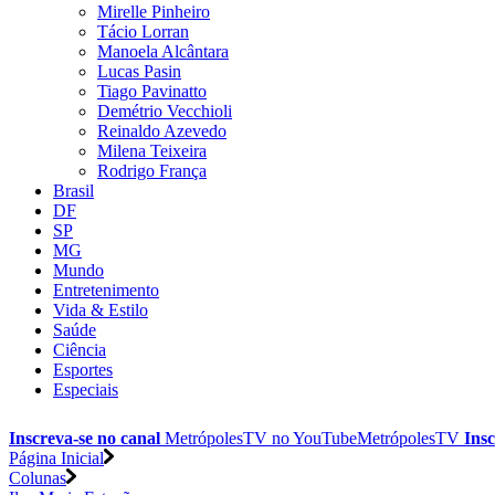
Mirelle Pinheiro
Tácio Lorran
Manoela Alcântara
Lucas Pasin
Tiago Pavinatto
Demétrio Vecchioli
Reinaldo Azevedo
Milena Teixeira
Rodrigo França
Brasil
DF
SP
MG
Mundo
Entretenimento
Vida & Estilo
Saúde
Ciência
Esportes
Especiais
Inscreva-se no canal
MetrópolesTV no
YouTube
MetrópolesTV
Insc
Página Inicial
Colunas