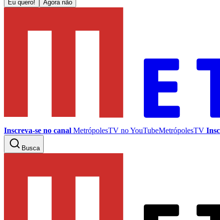
Eu quero!
Agora não
Inscreva-se no canal
MetrópolesTV no
YouTube
MetrópolesTV
Insc
Busca