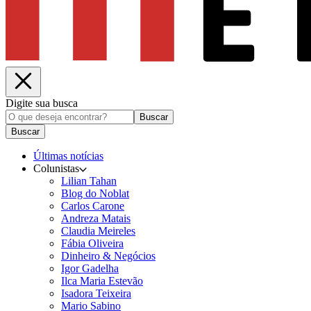
Digite sua busca
Buscar
Buscar
Últimas notícias
Colunistas
Lilian Tahan
Blog do Noblat
Carlos Carone
Andreza Matais
Claudia Meireles
Fábia Oliveira
Dinheiro & Negócios
Igor Gadelha
Ilca Maria Estevão
Isadora Teixeira
Mario Sabino