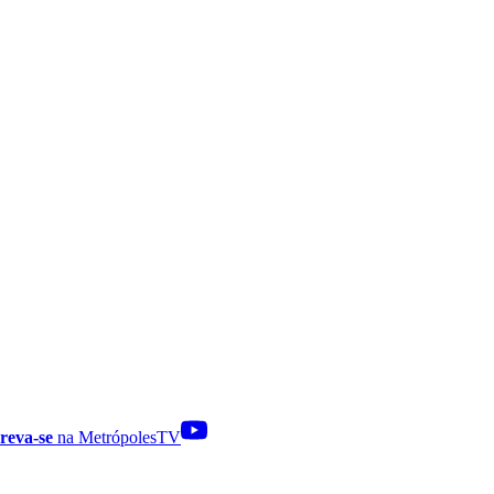
reva-se
na MetrópolesTV