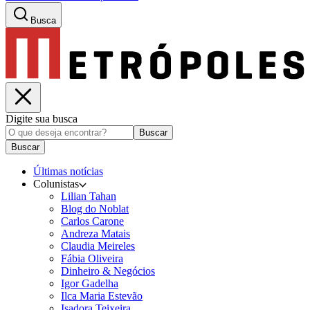
Busca
Digite sua busca
Buscar
Buscar
Últimas notícias
Colunistas
Lilian Tahan
Blog do Noblat
Carlos Carone
Andreza Matais
Claudia Meireles
Fábia Oliveira
Dinheiro & Negócios
Igor Gadelha
Ilca Maria Estevão
Isadora Teixeira