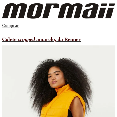
Comprar
Colete
cropped
amarelo, da Renner