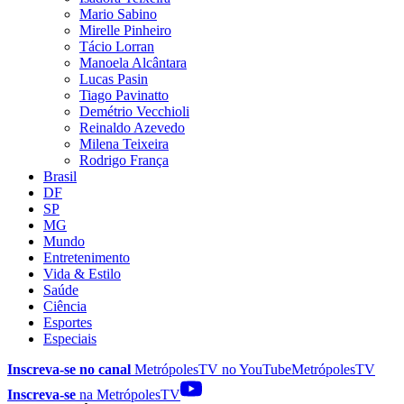
Mario Sabino
Mirelle Pinheiro
Tácio Lorran
Manoela Alcântara
Lucas Pasin
Tiago Pavinatto
Demétrio Vecchioli
Reinaldo Azevedo
Milena Teixeira
Rodrigo França
Brasil
DF
SP
MG
Mundo
Entretenimento
Vida & Estilo
Saúde
Ciência
Esportes
Especiais
Inscreva-se no canal
MetrópolesTV no
YouTube
MetrópolesTV
Inscreva-se
na MetrópolesTV