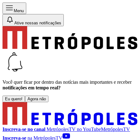
Menu
Ative nossas notificações
Você quer ficar por dentro das notícias mais importantes e receber
notificações em tempo real?
Eu quero!
Agora não
Inscreva-se no canal
MetrópolesTV no
YouTube
MetrópolesTV
Inscreva-se
na MetrópolesTV