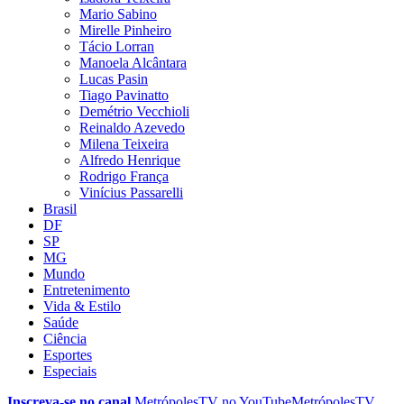
Mario Sabino
Mirelle Pinheiro
Tácio Lorran
Manoela Alcântara
Lucas Pasin
Tiago Pavinatto
Demétrio Vecchioli
Reinaldo Azevedo
Milena Teixeira
Alfredo Henrique
Rodrigo França
Vinícius Passarelli
Brasil
DF
SP
MG
Mundo
Entretenimento
Vida & Estilo
Saúde
Ciência
Esportes
Especiais
Inscreva-se no canal
MetrópolesTV no
YouTube
MetrópolesTV