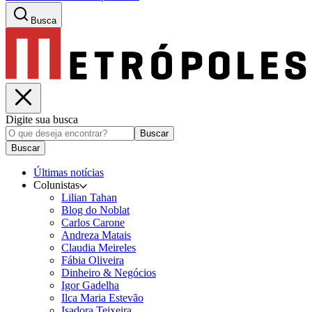
Busca
Digite sua busca
Buscar
Buscar
Últimas notícias
Colunistas
Lilian Tahan
Blog do Noblat
Carlos Carone
Andreza Matais
Claudia Meireles
Fábia Oliveira
Dinheiro & Negócios
Igor Gadelha
Ilca Maria Estevão
Isadora Teixeira