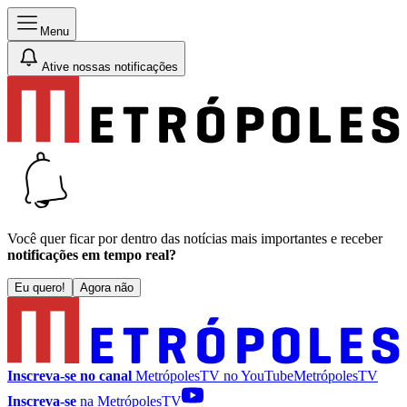
Menu
Ative nossas notificações
Você quer ficar por dentro das notícias mais importantes e receber
notificações em tempo real?
Eu quero!
Agora não
Inscreva-se no canal
MetrópolesTV no
YouTube
MetrópolesTV
Inscreva-se
na MetrópolesTV