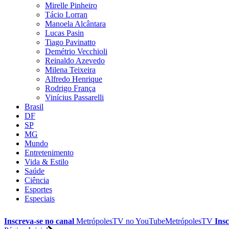
Mirelle Pinheiro
Tácio Lorran
Manoela Alcântara
Lucas Pasin
Tiago Pavinatto
Demétrio Vecchioli
Reinaldo Azevedo
Milena Teixeira
Alfredo Henrique
Rodrigo França
Vinícius Passarelli
Brasil
DF
SP
MG
Mundo
Entretenimento
Vida & Estilo
Saúde
Ciência
Esportes
Especiais
Inscreva-se no canal
MetrópolesTV no
YouTube
MetrópolesTV
Insc