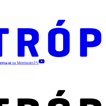
reva-se
na MetrópolesTV