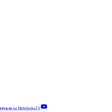
reva-se
na MetrópolesTV