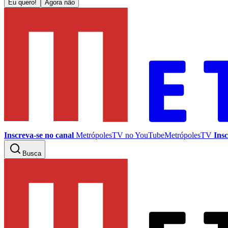
Eu quero!
Agora não
Inscreva-se no canal
MetrópolesTV no
YouTube
MetrópolesTV
Insc
Busca