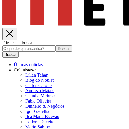
Digite sua busca
Buscar
Buscar
Últimas notícias
Colunistas
Lilian Tahan
Blog do Noblat
Carlos Carone
Andreza Matais
Claudia Meireles
Fábia Oliveira
Dinheiro & Negócios
Igor Gadelha
Ilca Maria Estevão
Isadora Teixeira
Mario Sabino