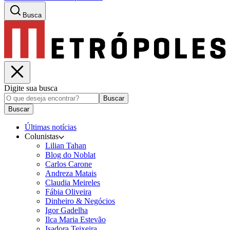
Busca
Digite sua busca
Buscar
Buscar
Últimas notícias
Colunistas
Lilian Tahan
Blog do Noblat
Carlos Carone
Andreza Matais
Claudia Meireles
Fábia Oliveira
Dinheiro & Negócios
Igor Gadelha
Ilca Maria Estevão
Isadora Teixeira