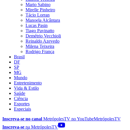
Mario Sabino
Mirelle Pinheiro
Tácio Lorran
Manoela Alcântara
Lucas Pasin
Tiago Pavinatto
Demétrio Vecchioli
Reinaldo Azevedo
Milena Teixeira
Rodrigo França
Brasil
DF
SP
MG
Mundo
Entretenimento
Vida & Estilo
Saúde
Ciência
Esportes
Especiais
Inscreva-se no canal
MetrópolesTV no
YouTube
MetrópolesTV
Inscreva-se
na MetrópolesTV