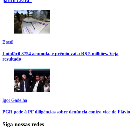
para o Ceará"
Brasil
Lotofácil 3754 acumula, e prêmio vai a R$ 5 milhões. Veja
resultado
Igor Gadelha
PGR pede à PF diligências sobre denúncia contra vice de Flávio
Siga nossas redes