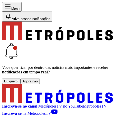
Menu
Ative nossas notificações
Você quer ficar por dentro das notícias mais importantes e receber
notificações em tempo real?
Eu quero!
Agora não
Inscreva-se no canal
MetrópolesTV no
YouTube
MetrópolesTV
Inscreva-se
na MetrópolesTV