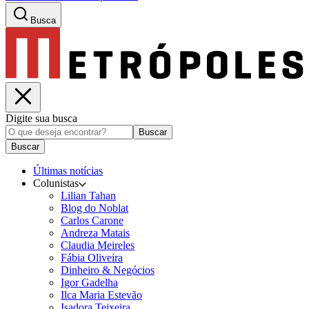
Busca
Digite sua busca
Buscar
Buscar
Últimas notícias
Colunistas
Lilian Tahan
Blog do Noblat
Carlos Carone
Andreza Matais
Claudia Meireles
Fábia Oliveira
Dinheiro & Negócios
Igor Gadelha
Ilca Maria Estevão
Isadora Teixeira