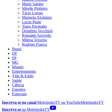
Mario Sabino
Mirelle Pinheiro
Tácio Lorran
Manoela Alcântara
Lucas Pasin
Tiago Pavinatto
Demétrio Vecchioli
Reinaldo Azevedo
Milena Teixeira
Rodrigo França
Brasil
DF
SP
MG
Mundo
Entretenimento
Vida & Estilo
Saúde
Ciência
Esportes
Especiais
Inscreva-se no canal
MetrópolesTV no
YouTube
MetrópolesTV
Inscreva-se
na MetrópolesTV