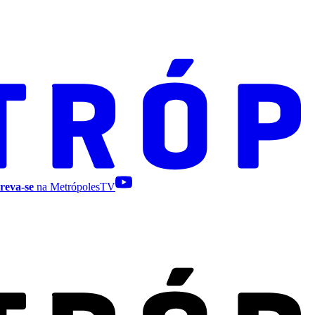
reva-se
na MetrópolesTV