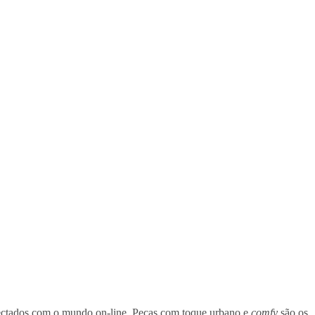
ectados com o mundo on-line. Peças com toque urbano e
comfy
são os