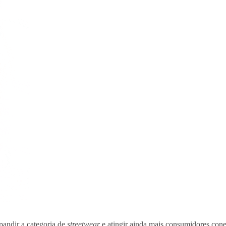
andir a categoria de
streetwear
e atingir ainda mais consumidores con