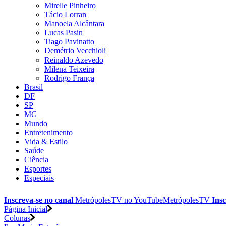
Mirelle Pinheiro
Tácio Lorran
Manoela Alcântara
Lucas Pasin
Tiago Pavinatto
Demétrio Vecchioli
Reinaldo Azevedo
Milena Teixeira
Rodrigo França
Brasil
DF
SP
MG
Mundo
Entretenimento
Vida & Estilo
Saúde
Ciência
Esportes
Especiais
Inscreva-se no canal
MetrópolesTV no
YouTube
MetrópolesTV
Insc
Página Inicial
Colunas