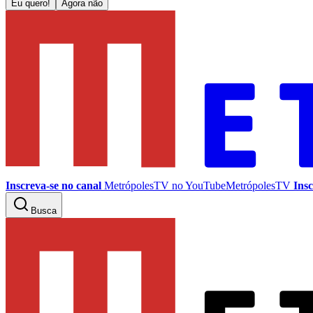
Eu quero!
Agora não
Inscreva-se no canal
MetrópolesTV no
YouTube
MetrópolesTV
Insc
Busca