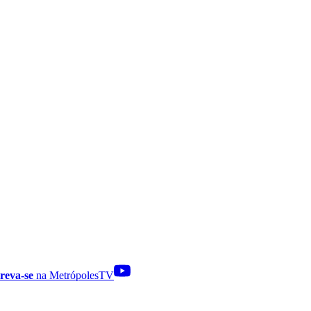
reva-se
na MetrópolesTV