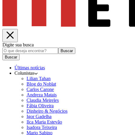
Digite sua busca
Buscar
Buscar
Últimas notícias
Colunistas
Lilian Tahan
Blog do Noblat
Carlos Carone
Andreza Matais
Claudia Meireles
Fábia Oliveira
Dinheiro & Negócios
Igor Gadelha
Ilca Maria Estevão
Isadora Teixeira
Mario Sabino