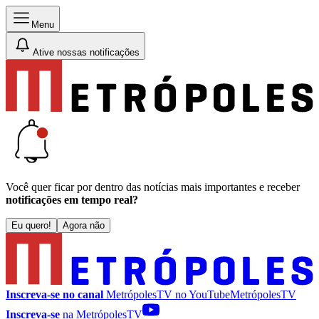
Menu
Ative nossas notificações
Você quer ficar por dentro das notícias mais importantes e receber
notificações em tempo real?
Eu quero!
Agora não
Inscreva-se no canal
MetrópolesTV no
YouTube
MetrópolesTV
Inscreva-se
na MetrópolesTV