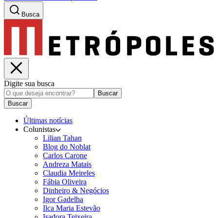
Busca
Digite sua busca
Buscar
Buscar
Últimas notícias
Colunistas
Lilian Tahan
Blog do Noblat
Carlos Carone
Andreza Matais
Claudia Meireles
Fábia Oliveira
Dinheiro & Negócios
Igor Gadelha
Ilca Maria Estevão
Isadora Teixeira