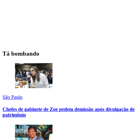
Tá bombando
São Paulo
Chefes de gabinete de Zoe pedem demissão após divulgação de
patrimônio