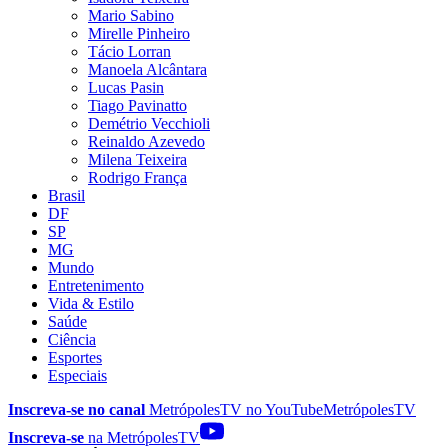
Mario Sabino
Mirelle Pinheiro
Tácio Lorran
Manoela Alcântara
Lucas Pasin
Tiago Pavinatto
Demétrio Vecchioli
Reinaldo Azevedo
Milena Teixeira
Rodrigo França
Brasil
DF
SP
MG
Mundo
Entretenimento
Vida & Estilo
Saúde
Ciência
Esportes
Especiais
Inscreva-se no canal
MetrópolesTV no
YouTube
MetrópolesTV
Inscreva-se
na MetrópolesTV