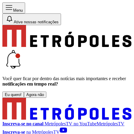
Menu
Ative nossas notificações
Você quer ficar por dentro das notícias mais importantes e receber
notificações em tempo real?
Eu quero!
Agora não
Inscreva-se no canal
MetrópolesTV no
YouTube
MetrópolesTV
Inscreva-se
na MetrópolesTV