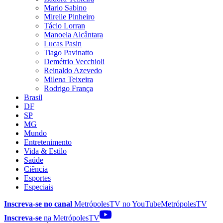
Mario Sabino
Mirelle Pinheiro
Tácio Lorran
Manoela Alcântara
Lucas Pasin
Tiago Pavinatto
Demétrio Vecchioli
Reinaldo Azevedo
Milena Teixeira
Rodrigo França
Brasil
DF
SP
MG
Mundo
Entretenimento
Vida & Estilo
Saúde
Ciência
Esportes
Especiais
Inscreva-se no canal
MetrópolesTV no
YouTube
MetrópolesTV
Inscreva-se
na MetrópolesTV