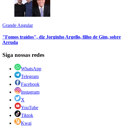
Grande Angular
"Fomos traídos", diz Jorginho Argello, filho de Gim, sobre
Arruda
Siga nossas redes
WhatsApp
Telegram
Facebook
Instagram
X
YouTube
Tiktok
Kwai