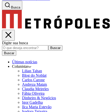
Busca
Digite sua busca
Buscar
Buscar
Últimas notícias
Colunistas
Lilian Tahan
Blog do Noblat
Carlos Carone
Andreza Matais
Claudia Meireles
Fábia Oliveira
Dinheiro & Negócios
Igor Gadelha
Ilca Maria Estevão
Isadora Teixeira