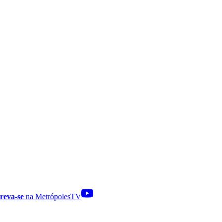
reva-se
na MetrópolesTV