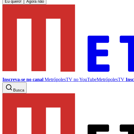
Eu quero!
Agora não
Inscreva-se no canal
MetrópolesTV no
YouTube
MetrópolesTV
Insc
Busca