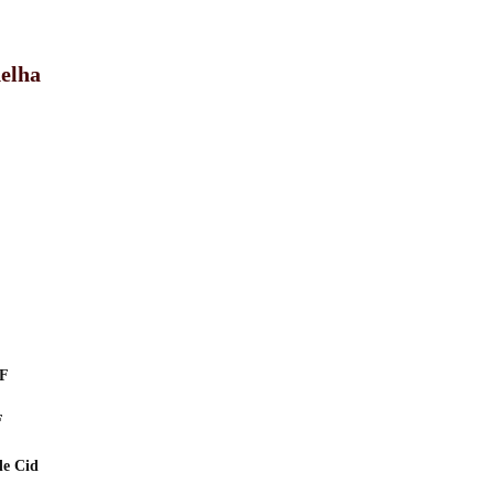
delha
PF
F
de Cid