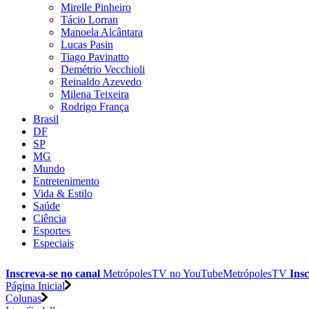
Mirelle Pinheiro
Tácio Lorran
Manoela Alcântara
Lucas Pasin
Tiago Pavinatto
Demétrio Vecchioli
Reinaldo Azevedo
Milena Teixeira
Rodrigo França
Brasil
DF
SP
MG
Mundo
Entretenimento
Vida & Estilo
Saúde
Ciência
Esportes
Especiais
Inscreva-se no canal
MetrópolesTV no
YouTube
MetrópolesTV
Insc
Página Inicial
Colunas