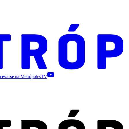
reva-se
na MetrópolesTV