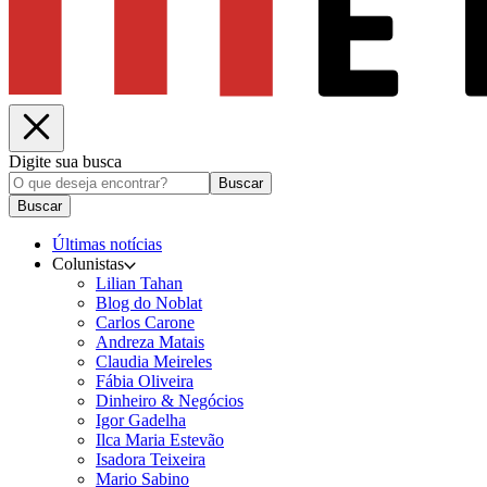
Digite sua busca
Buscar
Buscar
Últimas notícias
Colunistas
Lilian Tahan
Blog do Noblat
Carlos Carone
Andreza Matais
Claudia Meireles
Fábia Oliveira
Dinheiro & Negócios
Igor Gadelha
Ilca Maria Estevão
Isadora Teixeira
Mario Sabino