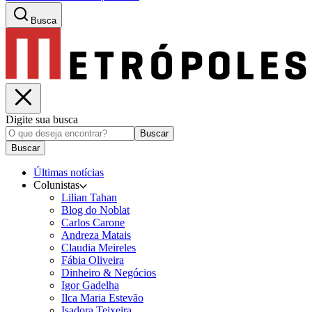
Busca
Digite sua busca
Buscar
Buscar
Últimas notícias
Colunistas
Lilian Tahan
Blog do Noblat
Carlos Carone
Andreza Matais
Claudia Meireles
Fábia Oliveira
Dinheiro & Negócios
Igor Gadelha
Ilca Maria Estevão
Isadora Teixeira