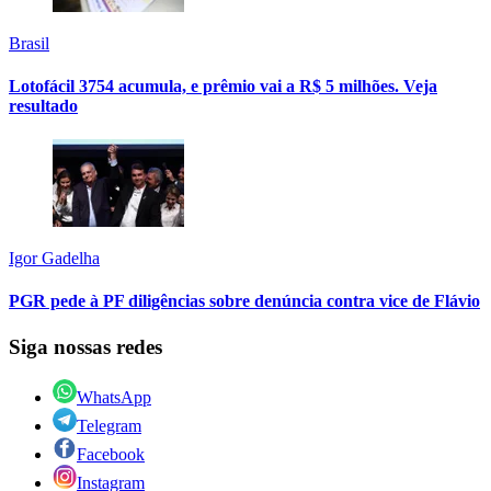
Brasil
Lotofácil 3754 acumula, e prêmio vai a R$ 5 milhões. Veja
resultado
Igor Gadelha
PGR pede à PF diligências sobre denúncia contra vice de Flávio
Siga nossas redes
WhatsApp
Telegram
Facebook
Instagram