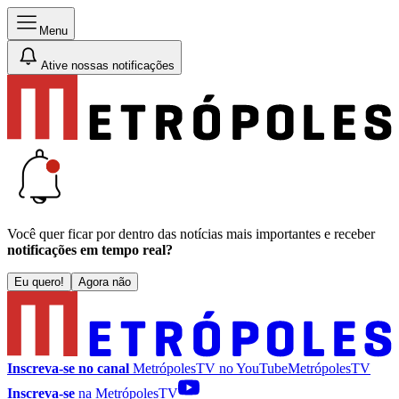
Menu
Ative nossas notificações
Você quer ficar por dentro das notícias mais importantes e receber
notificações em tempo real?
Eu quero!
Agora não
Inscreva-se no canal
MetrópolesTV no
YouTube
MetrópolesTV
Inscreva-se
na MetrópolesTV