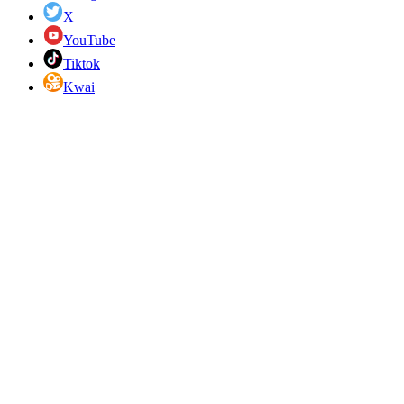
X
YouTube
Tiktok
Kwai