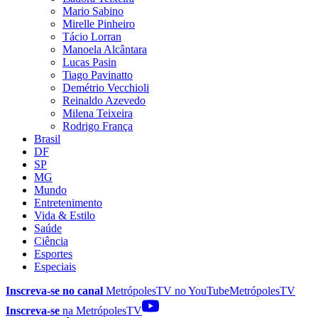
Mario Sabino
Mirelle Pinheiro
Tácio Lorran
Manoela Alcântara
Lucas Pasin
Tiago Pavinatto
Demétrio Vecchioli
Reinaldo Azevedo
Milena Teixeira
Rodrigo França
Brasil
DF
SP
MG
Mundo
Entretenimento
Vida & Estilo
Saúde
Ciência
Esportes
Especiais
Inscreva-se no canal
MetrópolesTV no
YouTube
MetrópolesTV
Inscreva-se
na MetrópolesTV