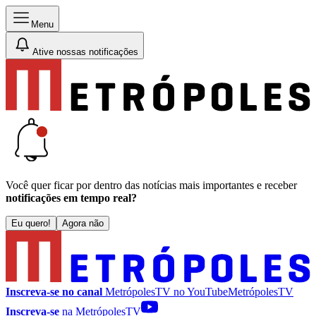
Menu
Ative nossas notificações
Você quer ficar por dentro das notícias mais importantes e receber
notificações em tempo real?
Eu quero!
Agora não
Inscreva-se no canal
MetrópolesTV no
YouTube
MetrópolesTV
Inscreva-se
na MetrópolesTV