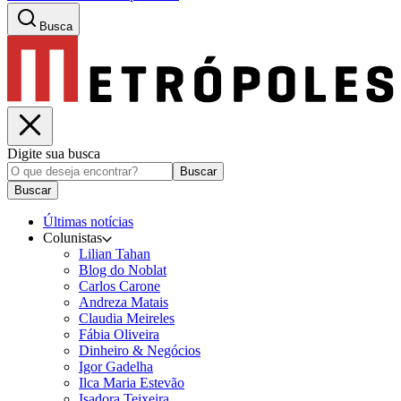
Busca
Digite sua busca
Buscar
Buscar
Últimas notícias
Colunistas
Lilian Tahan
Blog do Noblat
Carlos Carone
Andreza Matais
Claudia Meireles
Fábia Oliveira
Dinheiro & Negócios
Igor Gadelha
Ilca Maria Estevão
Isadora Teixeira