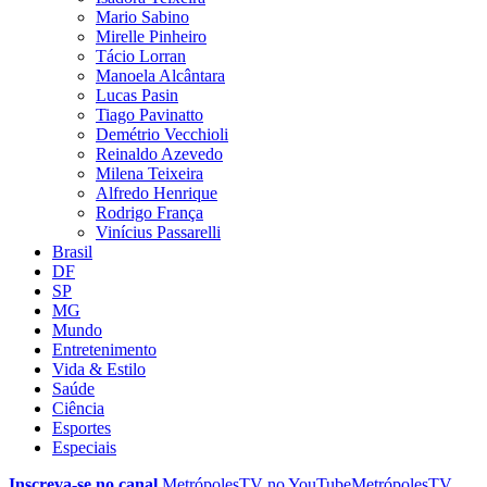
Mario Sabino
Mirelle Pinheiro
Tácio Lorran
Manoela Alcântara
Lucas Pasin
Tiago Pavinatto
Demétrio Vecchioli
Reinaldo Azevedo
Milena Teixeira
Alfredo Henrique
Rodrigo França
Vinícius Passarelli
Brasil
DF
SP
MG
Mundo
Entretenimento
Vida & Estilo
Saúde
Ciência
Esportes
Especiais
Inscreva-se no canal
MetrópolesTV no
YouTube
MetrópolesTV