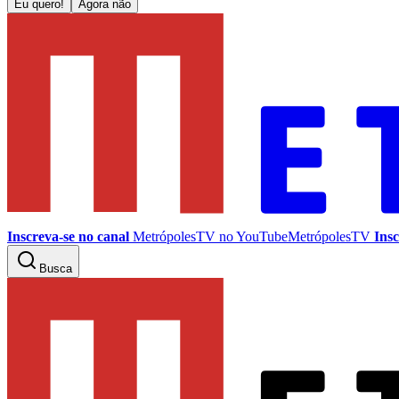
Eu quero!
Agora não
Inscreva-se no canal
MetrópolesTV no
YouTube
MetrópolesTV
Insc
Busca