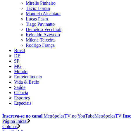
Mirelle Pinheiro
Tácio Lorran
Manoela Alcântara
Lucas Pasin
Tiago Pavinatto
Demétrio Vecchioli
Reinaldo Azevedo
Milena Teixeira
Rodrigo França
Brasil
DF
SP
MG
Mundo
Entretenimento
Vida & Estilo
Saúde
Ciência
Esportes
Especiais
Inscreva-se no canal
MetrópolesTV no
YouTube
MetrópolesTV
Insc
Página Inicial
Colunas