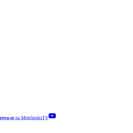
reva-se
na MetrópolesTV