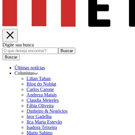
Digite sua busca
Buscar
Buscar
Últimas notícias
Colunistas
Lilian Tahan
Blog do Noblat
Carlos Carone
Andreza Matais
Claudia Meireles
Fábia Oliveira
Dinheiro & Negócios
Igor Gadelha
Ilca Maria Estevão
Isadora Teixeira
Mario Sabino