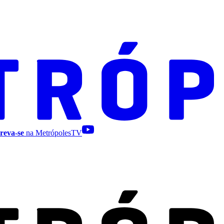
reva-se
na MetrópolesTV