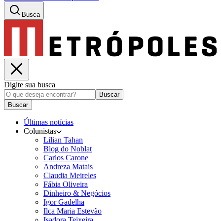
Busca
Digite sua busca
Buscar
Buscar
Últimas notícias
Colunistas
Lilian Tahan
Blog do Noblat
Carlos Carone
Andreza Matais
Claudia Meireles
Fábia Oliveira
Dinheiro & Negócios
Igor Gadelha
Ilca Maria Estevão
Isadora Teixeira