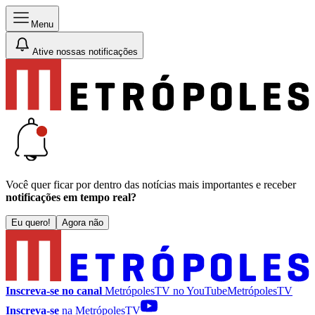
Menu
Ative nossas notificações
Você quer ficar por dentro das notícias mais importantes e receber
notificações em tempo real?
Eu quero!
Agora não
Inscreva-se no canal
MetrópolesTV no
YouTube
MetrópolesTV
Inscreva-se
na MetrópolesTV