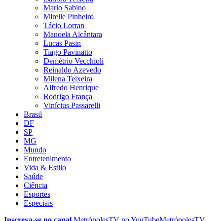
Mario Sabino
Mirelle Pinheiro
Tácio Lorran
Manoela Alcântara
Lucas Pasin
Tiago Pavinatto
Demétrio Vecchioli
Reinaldo Azevedo
Milena Teixeira
Alfredo Henrique
Rodrigo França
Vinícius Passarelli
Brasil
DF
SP
MG
Mundo
Entretenimento
Vida & Estilo
Saúde
Ciência
Esportes
Especiais
Inscreva-se no canal
MetrópolesTV no
YouTube
MetrópolesTV