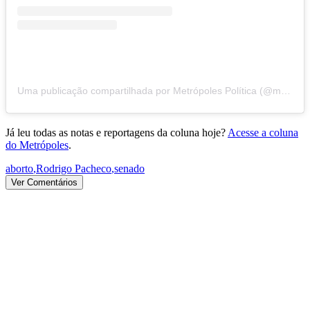
Uma publicação compartilhada por Metrópoles Política (@metropolespolitica)
Já leu todas as notas e reportagens da coluna hoje?
Acesse a coluna
do Metrópoles
.
aborto
,
Rodrigo Pacheco
,
senado
Ver Comentários