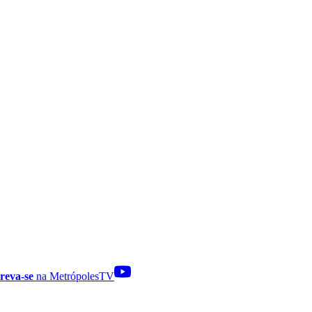
reva-se
na MetrópolesTV