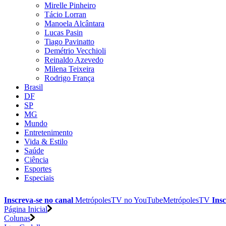
Mirelle Pinheiro
Tácio Lorran
Manoela Alcântara
Lucas Pasin
Tiago Pavinatto
Demétrio Vecchioli
Reinaldo Azevedo
Milena Teixeira
Rodrigo França
Brasil
DF
SP
MG
Mundo
Entretenimento
Vida & Estilo
Saúde
Ciência
Esportes
Especiais
Inscreva-se no canal
MetrópolesTV no
YouTube
MetrópolesTV
Insc
Página Inicial
Colunas