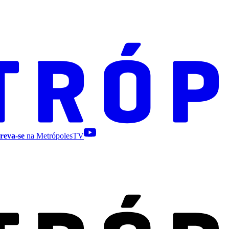
reva-se
na MetrópolesTV