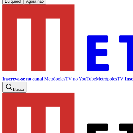
Eu quero!
Agora não
Inscreva-se no canal
MetrópolesTV no
YouTube
MetrópolesTV
Insc
Busca