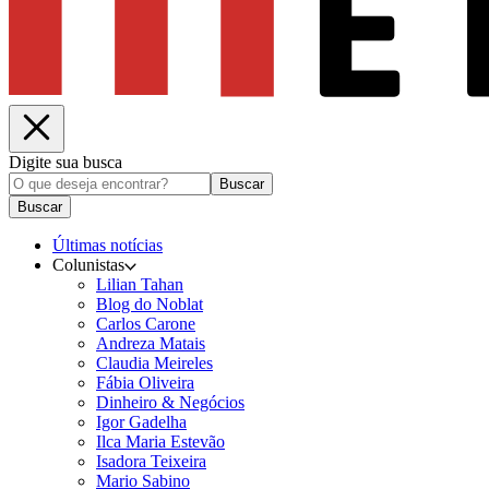
Digite sua busca
Buscar
Buscar
Últimas notícias
Colunistas
Lilian Tahan
Blog do Noblat
Carlos Carone
Andreza Matais
Claudia Meireles
Fábia Oliveira
Dinheiro & Negócios
Igor Gadelha
Ilca Maria Estevão
Isadora Teixeira
Mario Sabino