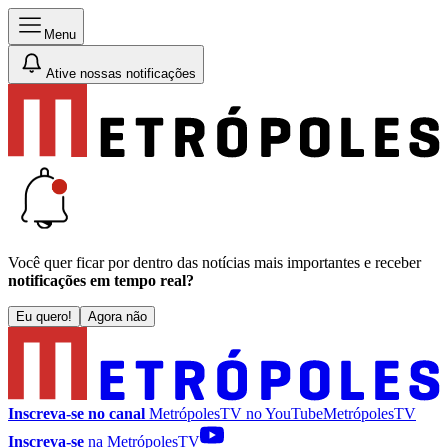
Menu
Ative nossas notificações
Você quer ficar por dentro das notícias mais importantes e receber
notificações em tempo real?
Eu quero!
Agora não
Inscreva-se no canal
MetrópolesTV no
YouTube
MetrópolesTV
Inscreva-se
na MetrópolesTV