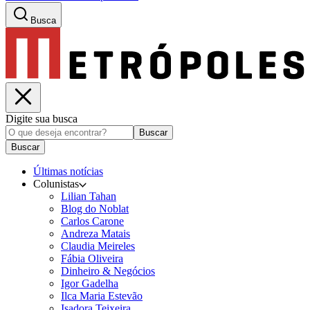
Busca
Digite sua busca
Buscar
Buscar
Últimas notícias
Colunistas
Lilian Tahan
Blog do Noblat
Carlos Carone
Andreza Matais
Claudia Meireles
Fábia Oliveira
Dinheiro & Negócios
Igor Gadelha
Ilca Maria Estevão
Isadora Teixeira