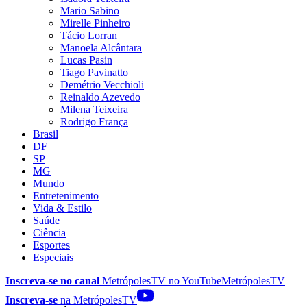
Mario Sabino
Mirelle Pinheiro
Tácio Lorran
Manoela Alcântara
Lucas Pasin
Tiago Pavinatto
Demétrio Vecchioli
Reinaldo Azevedo
Milena Teixeira
Rodrigo França
Brasil
DF
SP
MG
Mundo
Entretenimento
Vida & Estilo
Saúde
Ciência
Esportes
Especiais
Inscreva-se no canal
MetrópolesTV no
YouTube
MetrópolesTV
Inscreva-se
na MetrópolesTV