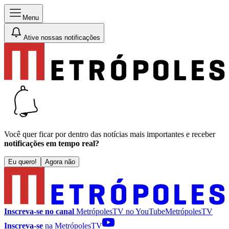
Menu
Ative nossas notificações
Você quer ficar por dentro das notícias mais importantes e receber
notificações em tempo real?
Eu quero!
Agora não
Inscreva-se no canal
MetrópolesTV no
YouTube
MetrópolesTV
Inscreva-se
na MetrópolesTV