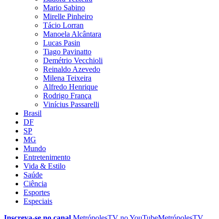
Mario Sabino
Mirelle Pinheiro
Tácio Lorran
Manoela Alcântara
Lucas Pasin
Tiago Pavinatto
Demétrio Vecchioli
Reinaldo Azevedo
Milena Teixeira
Alfredo Henrique
Rodrigo França
Vinícius Passarelli
Brasil
DF
SP
MG
Mundo
Entretenimento
Vida & Estilo
Saúde
Ciência
Esportes
Especiais
Inscreva-se no canal
MetrópolesTV no
YouTube
MetrópolesTV