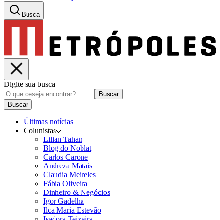
Busca
Digite sua busca
Buscar
Buscar
Últimas notícias
Colunistas
Lilian Tahan
Blog do Noblat
Carlos Carone
Andreza Matais
Claudia Meireles
Fábia Oliveira
Dinheiro & Negócios
Igor Gadelha
Ilca Maria Estevão
Isadora Teixeira