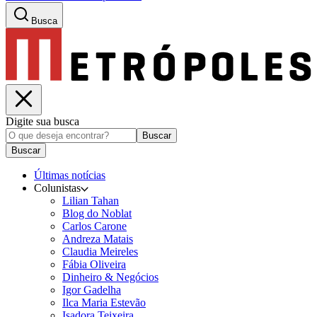
Busca
Digite sua busca
Buscar
Buscar
Últimas notícias
Colunistas
Lilian Tahan
Blog do Noblat
Carlos Carone
Andreza Matais
Claudia Meireles
Fábia Oliveira
Dinheiro & Negócios
Igor Gadelha
Ilca Maria Estevão
Isadora Teixeira