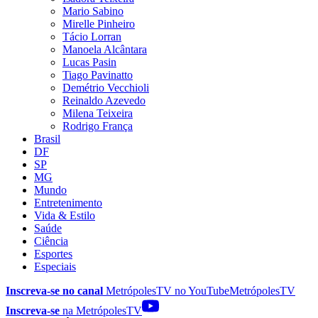
Mario Sabino
Mirelle Pinheiro
Tácio Lorran
Manoela Alcântara
Lucas Pasin
Tiago Pavinatto
Demétrio Vecchioli
Reinaldo Azevedo
Milena Teixeira
Rodrigo França
Brasil
DF
SP
MG
Mundo
Entretenimento
Vida & Estilo
Saúde
Ciência
Esportes
Especiais
Inscreva-se no canal
MetrópolesTV no
YouTube
MetrópolesTV
Inscreva-se
na MetrópolesTV