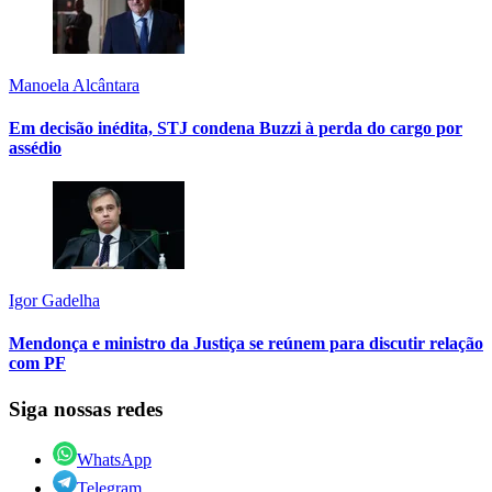
Manoela Alcântara
Em decisão inédita, STJ condena Buzzi à perda do cargo por
assédio
Igor Gadelha
Mendonça e ministro da Justiça se reúnem para discutir relação
com PF
Siga nossas redes
WhatsApp
Telegram