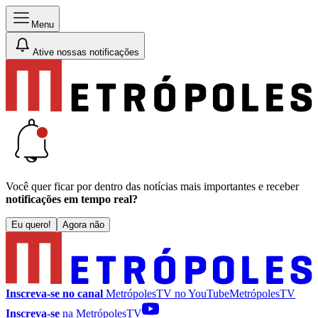
Menu
Ative nossas notificações
Você quer ficar por dentro das notícias mais importantes e receber
notificações em tempo real?
Eu quero!
Agora não
Inscreva-se no canal
MetrópolesTV no
YouTube
MetrópolesTV
Inscreva-se
na MetrópolesTV