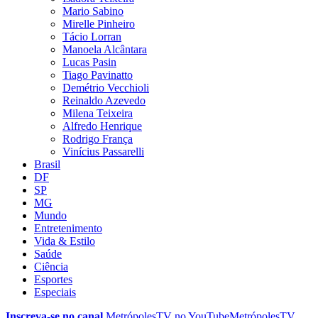
Mario Sabino
Mirelle Pinheiro
Tácio Lorran
Manoela Alcântara
Lucas Pasin
Tiago Pavinatto
Demétrio Vecchioli
Reinaldo Azevedo
Milena Teixeira
Alfredo Henrique
Rodrigo França
Vinícius Passarelli
Brasil
DF
SP
MG
Mundo
Entretenimento
Vida & Estilo
Saúde
Ciência
Esportes
Especiais
Inscreva-se no canal
MetrópolesTV no
YouTube
MetrópolesTV