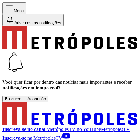
Menu
Ative nossas notificações
Você quer ficar por dentro das notícias mais importantes e receber
notificações em tempo real?
Eu quero!
Agora não
Inscreva-se no canal
MetrópolesTV no
YouTube
MetrópolesTV
Inscreva-se
na MetrópolesTV