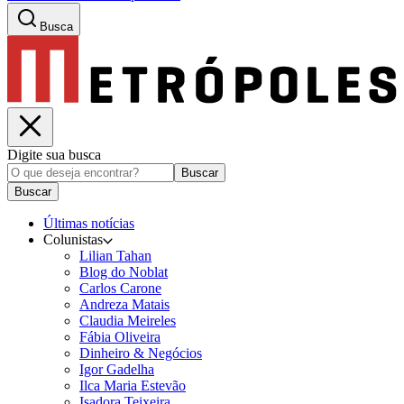
Busca
Digite sua busca
Buscar
Buscar
Últimas notícias
Colunistas
Lilian Tahan
Blog do Noblat
Carlos Carone
Andreza Matais
Claudia Meireles
Fábia Oliveira
Dinheiro & Negócios
Igor Gadelha
Ilca Maria Estevão
Isadora Teixeira