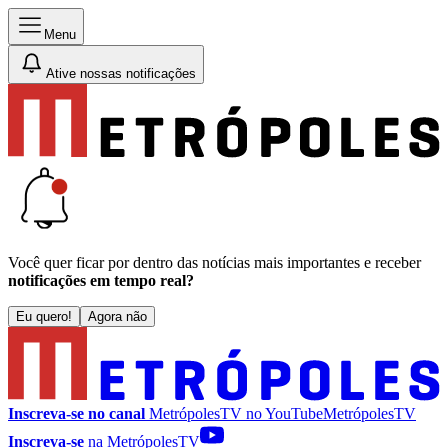
Menu
Ative nossas notificações
Você quer ficar por dentro das notícias mais importantes e receber
notificações em tempo real?
Eu quero!
Agora não
Inscreva-se no canal
MetrópolesTV no
YouTube
MetrópolesTV
Inscreva-se
na MetrópolesTV