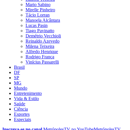
Mario Sabino
Mirelle Pinheiro
Tácio Lorran
Manoela Alcântara
Lucas Pasin
Tiago Pavinatto
Demétrio Vecchioli
Reinaldo Azevedo
Milena Teixeira
Alfredo Henrique
Rodrigo França
Vinícius Passarelli
Brasil
DF
SP
MG
Mundo
Entretenimento
Vida & Estilo
Saúde
Ciência
Esportes
Especiais
Inscreva-se no canal
MetrópolesTV no
YouTube
MetrópolesTV