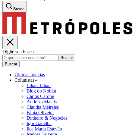
Busca
Digite sua busca
Buscar
Buscar
Últimas notícias
Colunistas
Lilian Tahan
Blog do Noblat
Carlos Carone
Andreza Matais
Claudia Meireles
Fábia Oliveira
Dinheiro & Negócios
Igor Gadelha
Ilca Maria Estevão
Isadora Teixeira