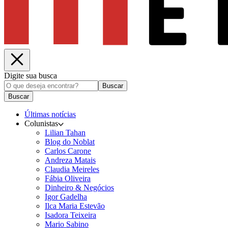
Digite sua busca
Buscar
Buscar
Últimas notícias
Colunistas
Lilian Tahan
Blog do Noblat
Carlos Carone
Andreza Matais
Claudia Meireles
Fábia Oliveira
Dinheiro & Negócios
Igor Gadelha
Ilca Maria Estevão
Isadora Teixeira
Mario Sabino