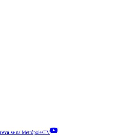
reva-se
na MetrópolesTV