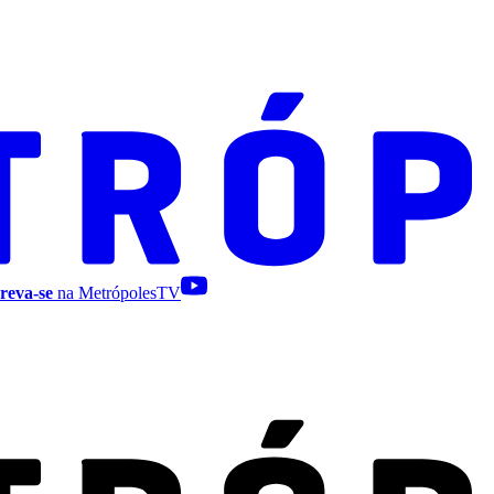
reva-se
na MetrópolesTV