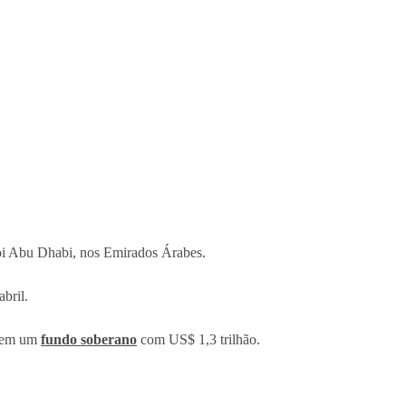
 foi Abu Dhabi, nos Emirados Árabes.
bril.
e tem um
fundo soberano
com US$ 1,3 trilhão.