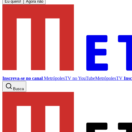
Eu quero!
Agora não
Inscreva-se no canal
MetrópolesTV no
YouTube
MetrópolesTV
Insc
Busca