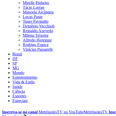
Mirelle Pinheiro
Tácio Lorran
Manoela Alcântara
Lucas Pasin
Tiago Pavinatto
Demétrio Vecchioli
Reinaldo Azevedo
Milena Teixeira
Alfredo Henrique
Rodrigo França
Vinícius Passarelli
Brasil
DF
SP
MG
Mundo
Entretenimento
Vida & Estilo
Saúde
Ciência
Esportes
Especiais
Inscreva-se no canal
MetrópolesTV no
YouTube
MetrópolesTV
Insc