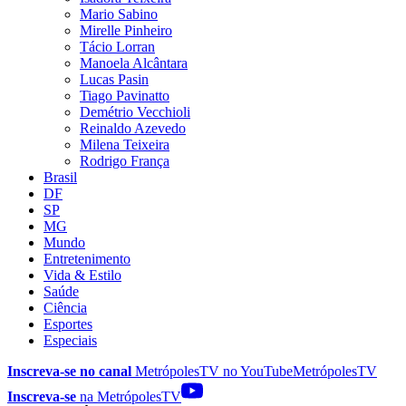
Mario Sabino
Mirelle Pinheiro
Tácio Lorran
Manoela Alcântara
Lucas Pasin
Tiago Pavinatto
Demétrio Vecchioli
Reinaldo Azevedo
Milena Teixeira
Rodrigo França
Brasil
DF
SP
MG
Mundo
Entretenimento
Vida & Estilo
Saúde
Ciência
Esportes
Especiais
Inscreva-se no canal
MetrópolesTV no
YouTube
MetrópolesTV
Inscreva-se
na MetrópolesTV