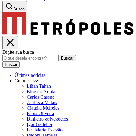
Busca
Digite sua busca
Buscar
Buscar
Últimas notícias
Colunistas
Lilian Tahan
Blog do Noblat
Carlos Carone
Andreza Matais
Claudia Meireles
Fábia Oliveira
Dinheiro & Negócios
Igor Gadelha
Ilca Maria Estevão
Isadora Teixeira