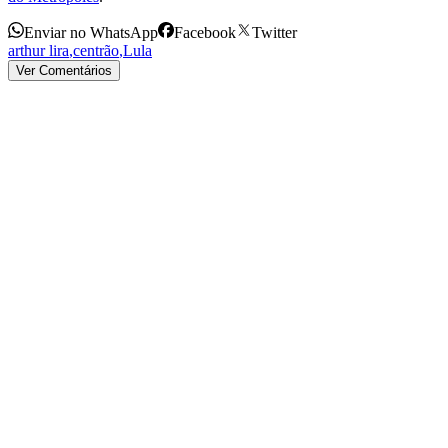
Enviar no WhatsApp
Facebook
Twitter
arthur lira
,
centrão
,
Lula
Ver Comentários