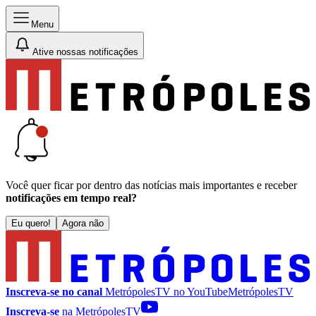
Menu
Ative nossas notificações
Você quer ficar por dentro das notícias mais importantes e receber
notificações em tempo real?
Eu quero!
Agora não
Inscreva-se no canal
MetrópolesTV no
YouTube
MetrópolesTV
Inscreva-se
na MetrópolesTV