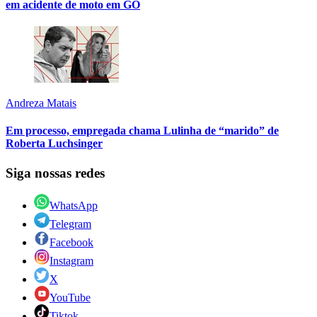
em acidente de moto em GO
Andreza Matais
Em processo, empregada chama Lulinha de “marido” de
Roberta Luchsinger
Siga nossas redes
WhatsApp
Telegram
Facebook
Instagram
X
YouTube
Tiktok