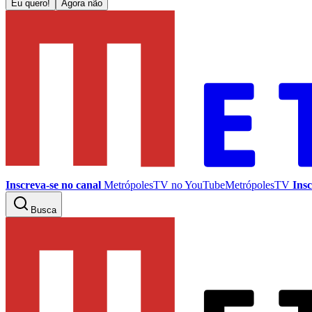
Eu quero!
Agora não
Inscreva-se no canal
MetrópolesTV no
YouTube
MetrópolesTV
Insc
Busca