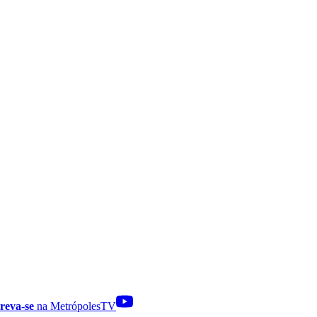
reva-se
na MetrópolesTV