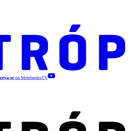
reva-se
na MetrópolesTV