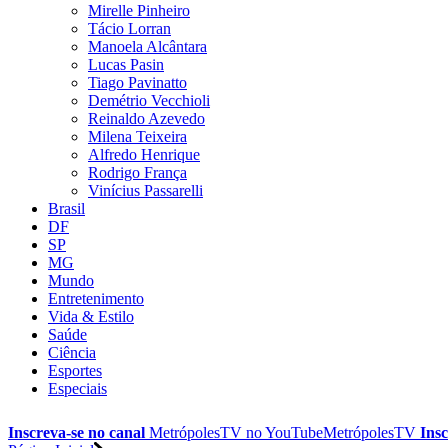
Mirelle Pinheiro
Tácio Lorran
Manoela Alcântara
Lucas Pasin
Tiago Pavinatto
Demétrio Vecchioli
Reinaldo Azevedo
Milena Teixeira
Alfredo Henrique
Rodrigo França
Vinícius Passarelli
Brasil
DF
SP
MG
Mundo
Entretenimento
Vida & Estilo
Saúde
Ciência
Esportes
Especiais
Inscreva-se no canal
MetrópolesTV no
YouTube
MetrópolesTV
Insc