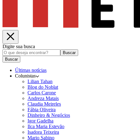
Digite sua busca
Buscar
Buscar
Últimas notícias
Colunistas
Lilian Tahan
Blog do Noblat
Carlos Carone
Andreza Matais
Claudia Meireles
Fábia Oliveira
Dinheiro & Negócios
Igor Gadelha
Ilca Maria Estevão
Isadora Teixeira
Mario Sabino