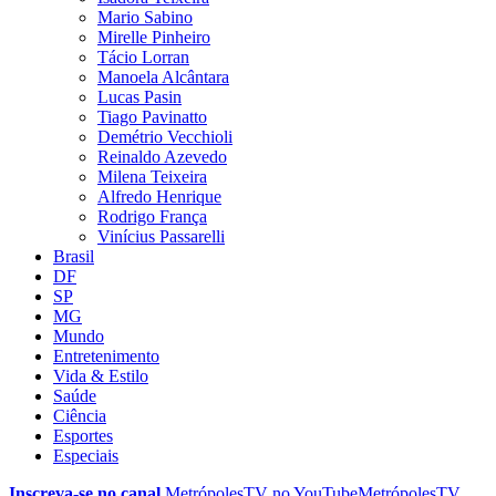
Mario Sabino
Mirelle Pinheiro
Tácio Lorran
Manoela Alcântara
Lucas Pasin
Tiago Pavinatto
Demétrio Vecchioli
Reinaldo Azevedo
Milena Teixeira
Alfredo Henrique
Rodrigo França
Vinícius Passarelli
Brasil
DF
SP
MG
Mundo
Entretenimento
Vida & Estilo
Saúde
Ciência
Esportes
Especiais
Inscreva-se no canal
MetrópolesTV no
YouTube
MetrópolesTV