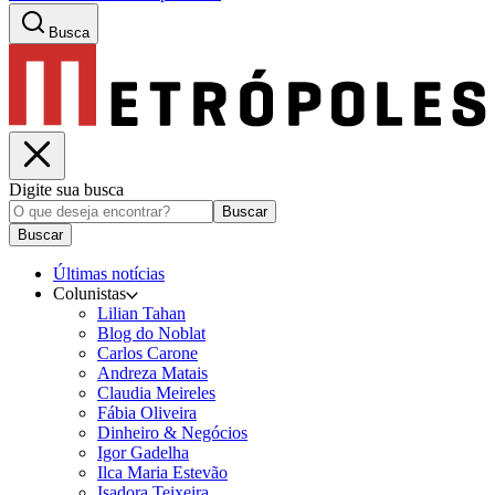
Busca
Digite sua busca
Buscar
Buscar
Últimas notícias
Colunistas
Lilian Tahan
Blog do Noblat
Carlos Carone
Andreza Matais
Claudia Meireles
Fábia Oliveira
Dinheiro & Negócios
Igor Gadelha
Ilca Maria Estevão
Isadora Teixeira