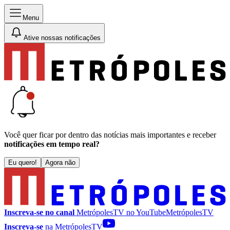
Menu
Ative nossas notificações
Você quer ficar por dentro das notícias mais importantes e receber
notificações em tempo real?
Eu quero!
Agora não
Inscreva-se no canal
MetrópolesTV no
YouTube
MetrópolesTV
Inscreva-se
na MetrópolesTV