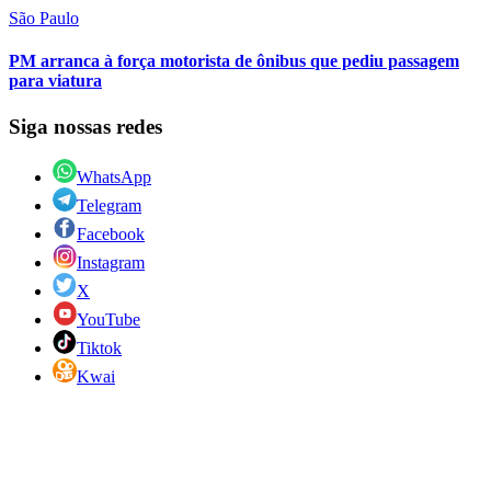
São Paulo
PM arranca à força motorista de ônibus que pediu passagem
para viatura
Siga nossas redes
WhatsApp
Telegram
Facebook
Instagram
X
YouTube
Tiktok
Kwai