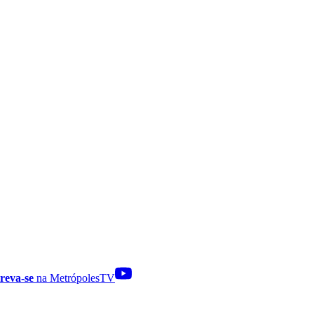
reva-se
na MetrópolesTV