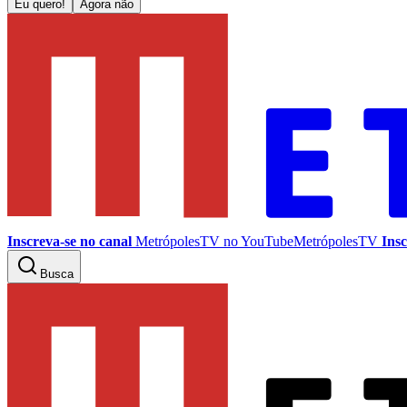
Eu quero!
Agora não
Inscreva-se no canal
MetrópolesTV no
YouTube
MetrópolesTV
Insc
Busca