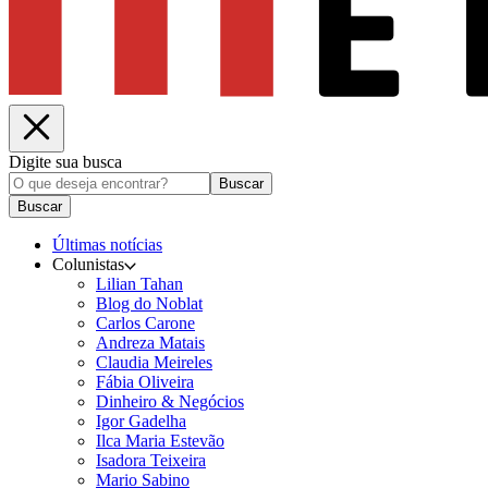
Digite sua busca
Buscar
Buscar
Últimas notícias
Colunistas
Lilian Tahan
Blog do Noblat
Carlos Carone
Andreza Matais
Claudia Meireles
Fábia Oliveira
Dinheiro & Negócios
Igor Gadelha
Ilca Maria Estevão
Isadora Teixeira
Mario Sabino