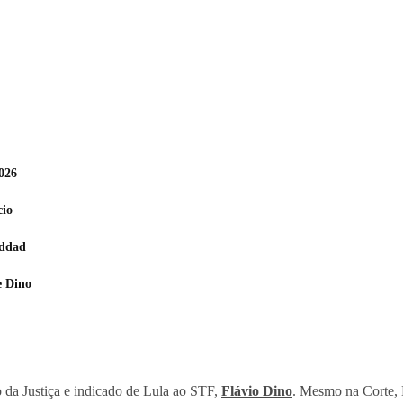
2026
cio
addad
e Dino
 da Justiça e indicado de Lula ao STF,
Flávio Dino
. Mesmo na Corte, D