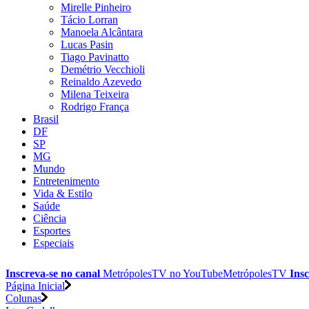
Mirelle Pinheiro
Tácio Lorran
Manoela Alcântara
Lucas Pasin
Tiago Pavinatto
Demétrio Vecchioli
Reinaldo Azevedo
Milena Teixeira
Rodrigo França
Brasil
DF
SP
MG
Mundo
Entretenimento
Vida & Estilo
Saúde
Ciência
Esportes
Especiais
Inscreva-se no canal
MetrópolesTV no
YouTube
MetrópolesTV
Insc
Página Inicial
Colunas