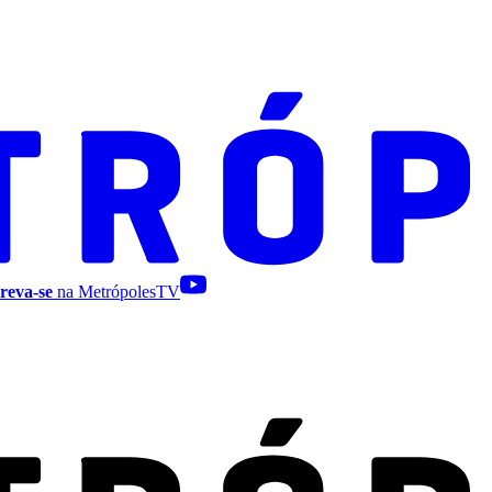
reva-se
na MetrópolesTV