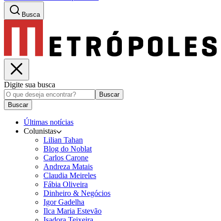
Busca
Digite sua busca
Buscar
Buscar
Últimas notícias
Colunistas
Lilian Tahan
Blog do Noblat
Carlos Carone
Andreza Matais
Claudia Meireles
Fábia Oliveira
Dinheiro & Negócios
Igor Gadelha
Ilca Maria Estevão
Isadora Teixeira