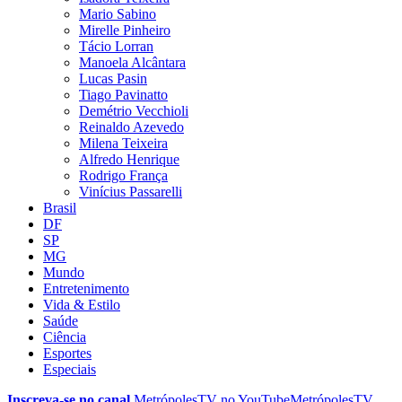
Mario Sabino
Mirelle Pinheiro
Tácio Lorran
Manoela Alcântara
Lucas Pasin
Tiago Pavinatto
Demétrio Vecchioli
Reinaldo Azevedo
Milena Teixeira
Alfredo Henrique
Rodrigo França
Vinícius Passarelli
Brasil
DF
SP
MG
Mundo
Entretenimento
Vida & Estilo
Saúde
Ciência
Esportes
Especiais
Inscreva-se no canal
MetrópolesTV no
YouTube
MetrópolesTV