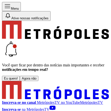
Menu
Ative nossas notificações
Você quer ficar por dentro das notícias mais importantes e receber
notificações em tempo real?
Eu quero!
Agora não
Inscreva-se no canal
MetrópolesTV no
YouTube
MetrópolesTV
Inscreva-se
na MetrópolesTV