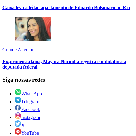
Caixa leva a leilão apartamento de Eduardo Bolsonaro no Rio
Grande Angular
Ex-primeira-dama, Mayara Noronha registra candidatura a
deputada federal
Siga nossas redes
WhatsApp
Telegram
Facebook
Instagram
X
YouTube