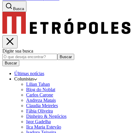
Busca
Digite sua busca
Buscar
Buscar
Últimas notícias
Colunistas
Lilian Tahan
Blog do Noblat
Carlos Carone
Andreza Matais
Claudia Meireles
Fábia Oliveira
Dinheiro & Negócios
Igor Gadelha
Ilca Maria Estevão
Isadora Teixeira