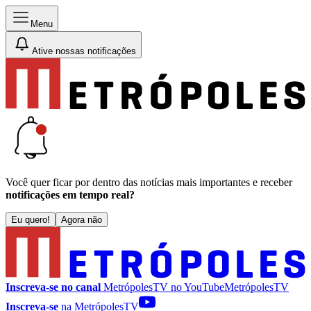
Menu
Ative nossas notificações
Você quer ficar por dentro das notícias mais importantes e receber
notificações em tempo real?
Eu quero!
Agora não
Inscreva-se no canal
MetrópolesTV no
YouTube
MetrópolesTV
Inscreva-se
na MetrópolesTV