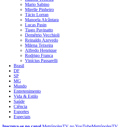
Mario Sabino
Mirelle Pinheiro
Tácio Lorran
Manoela Alcântara
Lucas Pasin
Tiago Pavinatto
Demétrio Vecchioli
Reinaldo Azevedo
Milena Teixeira
Alfredo Henrique
Rodrigo França
Vinícius Passarelli
Brasil
DF
SP
MG
Mundo
Entretenimento
Vida & Estilo
Saúde
Ciência
Esportes
Especiais
Inscreva-se no canal
MetrópolesTV no
YouTube
MetrópolesTV