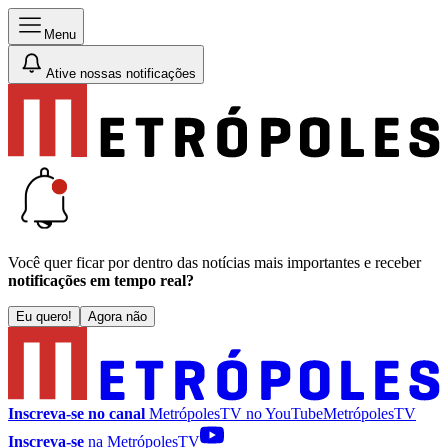
Menu
Ative nossas notificações
Você quer ficar por dentro das notícias mais importantes e receber
notificações em tempo real?
Eu quero!
Agora não
Inscreva-se no canal
MetrópolesTV no
YouTube
MetrópolesTV
Inscreva-se
na MetrópolesTV