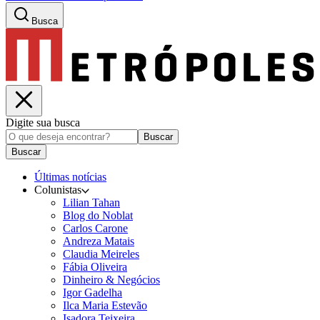
Busca
Digite sua busca
Buscar
Buscar
Últimas notícias
Colunistas
Lilian Tahan
Blog do Noblat
Carlos Carone
Andreza Matais
Claudia Meireles
Fábia Oliveira
Dinheiro & Negócios
Igor Gadelha
Ilca Maria Estevão
Isadora Teixeira