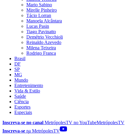
Mario Sabino
Mirelle Pinheiro
Tácio Lorran
Manoela Alcântara
Lucas Pasin
Tiago Pavinatto
Demétrio Vecchioli
Reinaldo Azevedo
Milena Teixeira
Rodrigo França
Brasil
DF
SP
MG
Mundo
Entretenimento
Vida & Estilo
Saúde
Ciência
Esportes
Especiais
Inscreva-se no canal
MetrópolesTV no
YouTube
MetrópolesTV
Inscreva-se
na MetrópolesTV