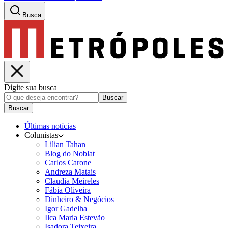
Busca
Digite sua busca
Buscar
Buscar
Últimas notícias
Colunistas
Lilian Tahan
Blog do Noblat
Carlos Carone
Andreza Matais
Claudia Meireles
Fábia Oliveira
Dinheiro & Negócios
Igor Gadelha
Ilca Maria Estevão
Isadora Teixeira