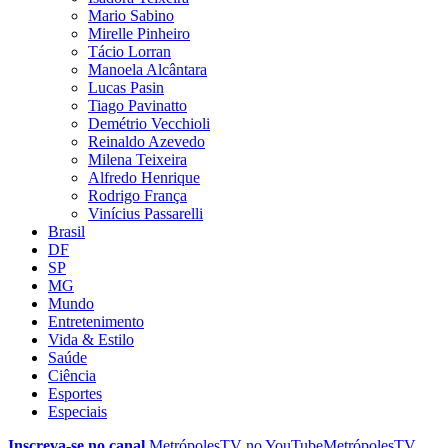
Mario Sabino
Mirelle Pinheiro
Tácio Lorran
Manoela Alcântara
Lucas Pasin
Tiago Pavinatto
Demétrio Vecchioli
Reinaldo Azevedo
Milena Teixeira
Alfredo Henrique
Rodrigo França
Vinícius Passarelli
Brasil
DF
SP
MG
Mundo
Entretenimento
Vida & Estilo
Saúde
Ciência
Esportes
Especiais
Inscreva-se no canal
MetrópolesTV no
YouTube
MetrópolesTV