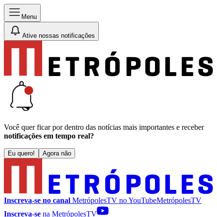
Menu
Ative nossas notificações
Você quer ficar por dentro das notícias mais importantes e receber
notificações em tempo real?
Eu quero!
Agora não
Inscreva-se no canal
MetrópolesTV no
YouTube
MetrópolesTV
Inscreva-se
na MetrópolesTV