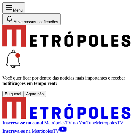
Menu
Ative nossas notificações
Você quer ficar por dentro das notícias mais importantes e receber
notificações em tempo real?
Eu quero!
Agora não
Inscreva-se no canal
MetrópolesTV no
YouTube
MetrópolesTV
Inscreva-se
na MetrópolesTV