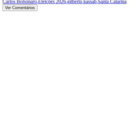
Carlos Bolsonaro
,
Eleições 2026
,
gilberto kassab
,
Santa Catarina
Ver Comentários