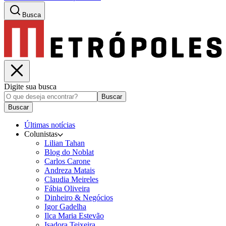
Busca
Digite sua busca
Buscar
Buscar
Últimas notícias
Colunistas
Lilian Tahan
Blog do Noblat
Carlos Carone
Andreza Matais
Claudia Meireles
Fábia Oliveira
Dinheiro & Negócios
Igor Gadelha
Ilca Maria Estevão
Isadora Teixeira