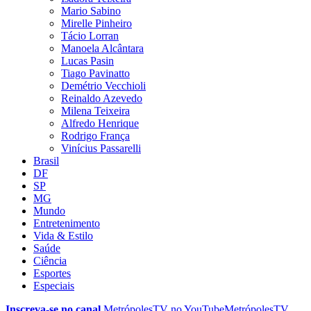
Mario Sabino
Mirelle Pinheiro
Tácio Lorran
Manoela Alcântara
Lucas Pasin
Tiago Pavinatto
Demétrio Vecchioli
Reinaldo Azevedo
Milena Teixeira
Alfredo Henrique
Rodrigo França
Vinícius Passarelli
Brasil
DF
SP
MG
Mundo
Entretenimento
Vida & Estilo
Saúde
Ciência
Esportes
Especiais
Inscreva-se no canal
MetrópolesTV no
YouTube
MetrópolesTV