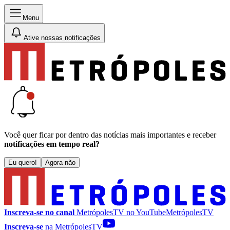
Menu
Ative nossas notificações
Você quer ficar por dentro das notícias mais importantes e receber
notificações em tempo real?
Eu quero!
Agora não
Inscreva-se no canal
MetrópolesTV no
YouTube
MetrópolesTV
Inscreva-se
na MetrópolesTV