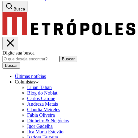
Busca
Digite sua busca
Buscar
Buscar
Últimas notícias
Colunistas
Lilian Tahan
Blog do Noblat
Carlos Carone
Andreza Matais
Claudia Meireles
Fábia Oliveira
Dinheiro & Negócios
Igor Gadelha
Ilca Maria Estevão
Isadora Teixeira