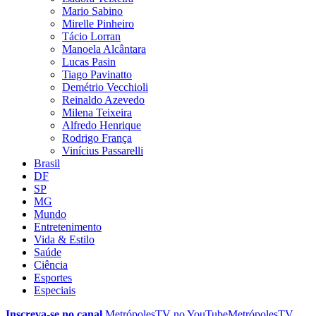
Mario Sabino
Mirelle Pinheiro
Tácio Lorran
Manoela Alcântara
Lucas Pasin
Tiago Pavinatto
Demétrio Vecchioli
Reinaldo Azevedo
Milena Teixeira
Alfredo Henrique
Rodrigo França
Vinícius Passarelli
Brasil
DF
SP
MG
Mundo
Entretenimento
Vida & Estilo
Saúde
Ciência
Esportes
Especiais
Inscreva-se no canal
MetrópolesTV no
YouTube
MetrópolesTV