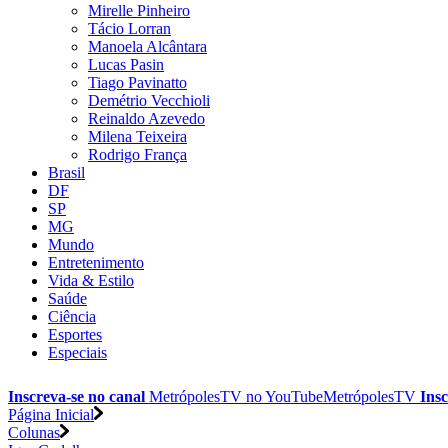
Mirelle Pinheiro
Tácio Lorran
Manoela Alcântara
Lucas Pasin
Tiago Pavinatto
Demétrio Vecchioli
Reinaldo Azevedo
Milena Teixeira
Rodrigo França
Brasil
DF
SP
MG
Mundo
Entretenimento
Vida & Estilo
Saúde
Ciência
Esportes
Especiais
Inscreva-se no canal
MetrópolesTV no
YouTube
MetrópolesTV
Insc
Página Inicial
Colunas