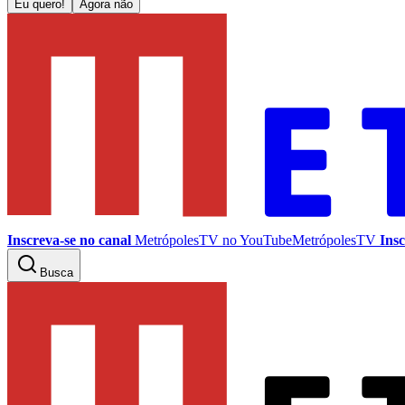
Eu quero!
Agora não
Inscreva-se no canal
MetrópolesTV no
YouTube
MetrópolesTV
Insc
Busca