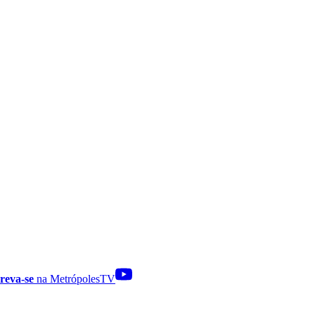
reva-se
na MetrópolesTV