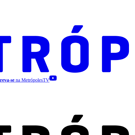
reva-se
na MetrópolesTV