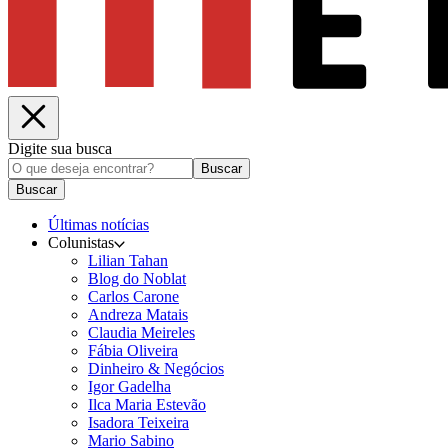
Digite sua busca
Buscar
Buscar
Últimas notícias
Colunistas
Lilian Tahan
Blog do Noblat
Carlos Carone
Andreza Matais
Claudia Meireles
Fábia Oliveira
Dinheiro & Negócios
Igor Gadelha
Ilca Maria Estevão
Isadora Teixeira
Mario Sabino