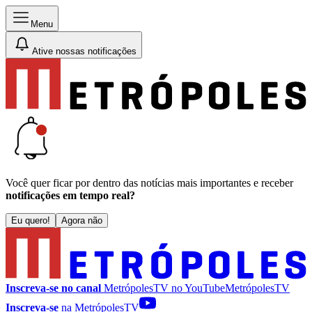
Menu
Ative nossas notificações
Você quer ficar por dentro das notícias mais importantes e receber
notificações em tempo real?
Eu quero!
Agora não
Inscreva-se no canal
MetrópolesTV no
YouTube
MetrópolesTV
Inscreva-se
na MetrópolesTV