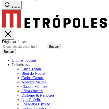
Busca
Digite sua busca
Buscar
Buscar
Últimas notícias
Colunistas
Lilian Tahan
Blog do Noblat
Carlos Carone
Andreza Matais
Claudia Meireles
Fábia Oliveira
Dinheiro & Negócios
Igor Gadelha
Ilca Maria Estevão
Isadora Teixeira