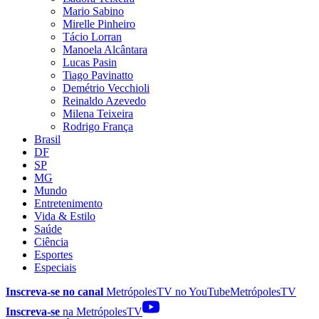
Mario Sabino
Mirelle Pinheiro
Tácio Lorran
Manoela Alcântara
Lucas Pasin
Tiago Pavinatto
Demétrio Vecchioli
Reinaldo Azevedo
Milena Teixeira
Rodrigo França
Brasil
DF
SP
MG
Mundo
Entretenimento
Vida & Estilo
Saúde
Ciência
Esportes
Especiais
Inscreva-se no canal
MetrópolesTV no
YouTube
MetrópolesTV
Inscreva-se
na MetrópolesTV