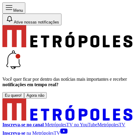
Menu
Ative nossas notificações
Você quer ficar por dentro das notícias mais importantes e receber
notificações em tempo real?
Eu quero!
Agora não
Inscreva-se no canal
MetrópolesTV no
YouTube
MetrópolesTV
Inscreva-se
na MetrópolesTV