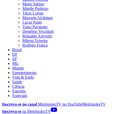
Mario Sabino
Mirelle Pinheiro
Tácio Lorran
Manoela Alcântara
Lucas Pasin
Tiago Pavinatto
Demétrio Vecchioli
Reinaldo Azevedo
Milena Teixeira
Rodrigo França
Brasil
DF
SP
MG
Mundo
Entretenimento
Vida & Estilo
Saúde
Ciência
Esportes
Especiais
Inscreva-se no canal
MetrópolesTV no
YouTube
MetrópolesTV
Inscreva-se
na MetrópolesTV