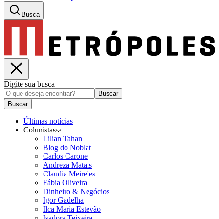
Busca
Digite sua busca
Buscar
Buscar
Últimas notícias
Colunistas
Lilian Tahan
Blog do Noblat
Carlos Carone
Andreza Matais
Claudia Meireles
Fábia Oliveira
Dinheiro & Negócios
Igor Gadelha
Ilca Maria Estevão
Isadora Teixeira