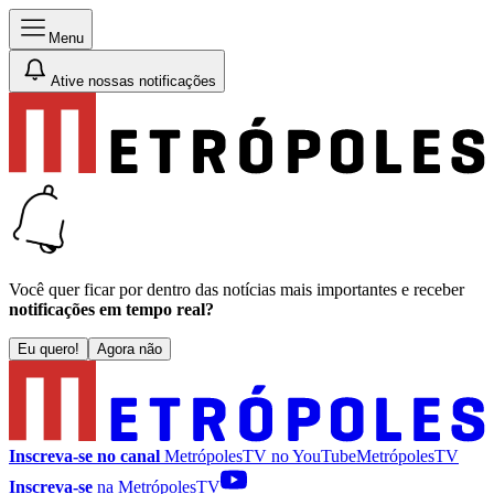
Menu
Ative nossas notificações
Você quer ficar por dentro das notícias mais importantes e receber
notificações em tempo real?
Eu quero!
Agora não
Inscreva-se no canal
MetrópolesTV no
YouTube
MetrópolesTV
Inscreva-se
na MetrópolesTV