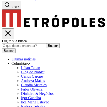
Busca
Digite sua busca
Buscar
Buscar
Últimas notícias
Colunistas
Lilian Tahan
Blog do Noblat
Carlos Carone
Andreza Matais
Claudia Meireles
Fábia Oliveira
Dinheiro & Negócios
Igor Gadelha
Ilca Maria Estevão
Isadora Teixeira