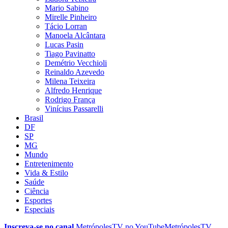
Mario Sabino
Mirelle Pinheiro
Tácio Lorran
Manoela Alcântara
Lucas Pasin
Tiago Pavinatto
Demétrio Vecchioli
Reinaldo Azevedo
Milena Teixeira
Alfredo Henrique
Rodrigo França
Vinícius Passarelli
Brasil
DF
SP
MG
Mundo
Entretenimento
Vida & Estilo
Saúde
Ciência
Esportes
Especiais
Inscreva-se no canal
MetrópolesTV no
YouTube
MetrópolesTV