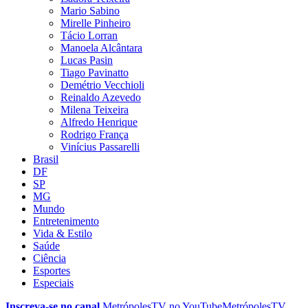
Mario Sabino
Mirelle Pinheiro
Tácio Lorran
Manoela Alcântara
Lucas Pasin
Tiago Pavinatto
Demétrio Vecchioli
Reinaldo Azevedo
Milena Teixeira
Alfredo Henrique
Rodrigo França
Vinícius Passarelli
Brasil
DF
SP
MG
Mundo
Entretenimento
Vida & Estilo
Saúde
Ciência
Esportes
Especiais
Inscreva-se no canal
MetrópolesTV no
YouTube
MetrópolesTV