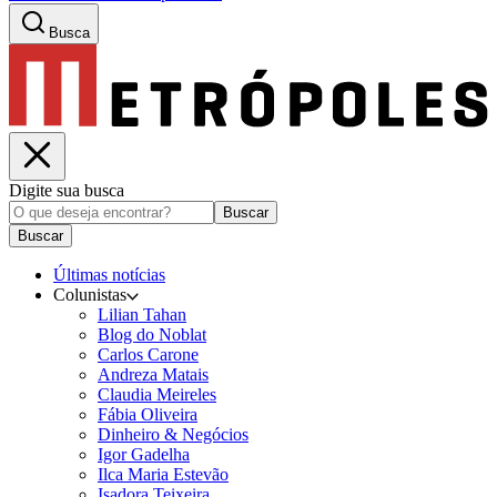
Busca
Digite sua busca
Buscar
Buscar
Últimas notícias
Colunistas
Lilian Tahan
Blog do Noblat
Carlos Carone
Andreza Matais
Claudia Meireles
Fábia Oliveira
Dinheiro & Negócios
Igor Gadelha
Ilca Maria Estevão
Isadora Teixeira