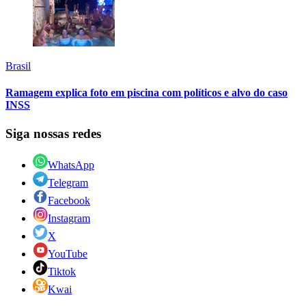
Brasil
Ramagem explica foto em piscina com políticos e alvo do caso
INSS
Siga nossas redes
WhatsApp
Telegram
Facebook
Instagram
X
YouTube
Tiktok
Kwai