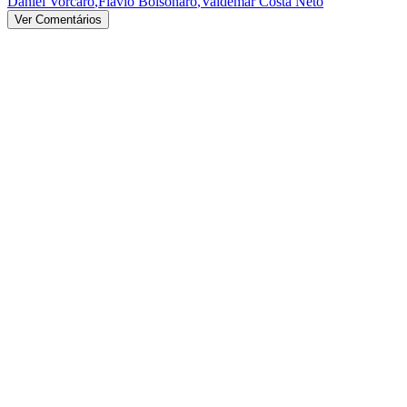
Daniel Vorcaro
,
Flávio Bolsonaro
,
Valdemar Costa Neto
Ver Comentários