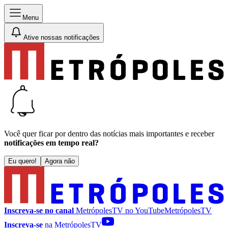
Menu
Ative nossas notificações
Você quer ficar por dentro das notícias mais importantes e receber
notificações em tempo real?
Eu quero!
Agora não
Inscreva-se no canal
MetrópolesTV no
YouTube
MetrópolesTV
Inscreva-se
na MetrópolesTV