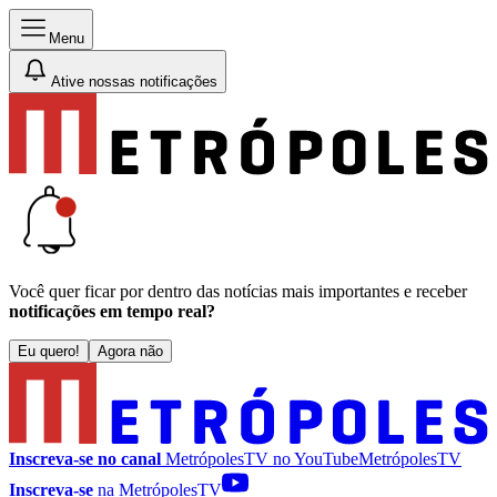
Menu
Ative nossas notificações
Você quer ficar por dentro das notícias mais importantes e receber
notificações em tempo real?
Eu quero!
Agora não
Inscreva-se no canal
MetrópolesTV no
YouTube
MetrópolesTV
Inscreva-se
na MetrópolesTV