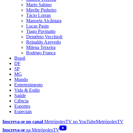
Mario Sabino
Mirelle Pinheiro
Tácio Lorran
Manoela Alcântara
Lucas Pasin
Tiago Pavinatto
Demétrio Vecchioli
Reinaldo Azevedo
Milena Teixeira
Rodrigo França
Brasil
DF
SP
MG
Mundo
Entretenimento
Vida & Estilo
Saúde
Ciência
Esportes
Especiais
Inscreva-se no canal
MetrópolesTV no
YouTube
MetrópolesTV
Inscreva-se
na MetrópolesTV