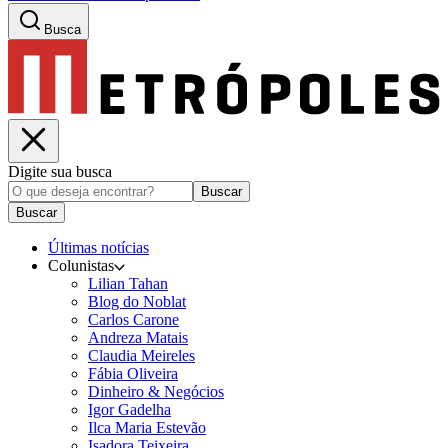
Busca
Digite sua busca
Buscar
Buscar
Últimas notícias
Colunistas
Lilian Tahan
Blog do Noblat
Carlos Carone
Andreza Matais
Claudia Meireles
Fábia Oliveira
Dinheiro & Negócios
Igor Gadelha
Ilca Maria Estevão
Isadora Teixeira