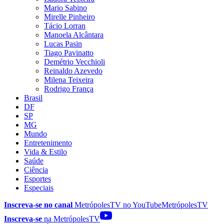
Mario Sabino
Mirelle Pinheiro
Tácio Lorran
Manoela Alcântara
Lucas Pasin
Tiago Pavinatto
Demétrio Vecchioli
Reinaldo Azevedo
Milena Teixeira
Rodrigo França
Brasil
DF
SP
MG
Mundo
Entretenimento
Vida & Estilo
Saúde
Ciência
Esportes
Especiais
Inscreva-se no canal
MetrópolesTV no
YouTube
MetrópolesTV
Inscreva-se
na MetrópolesTV