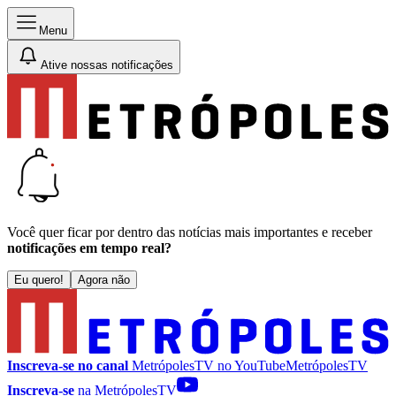
Menu
Ative nossas notificações
Você quer ficar por dentro das notícias mais importantes e receber
notificações em tempo real?
Eu quero!
Agora não
Inscreva-se no canal
MetrópolesTV no
YouTube
MetrópolesTV
Inscreva-se
na MetrópolesTV