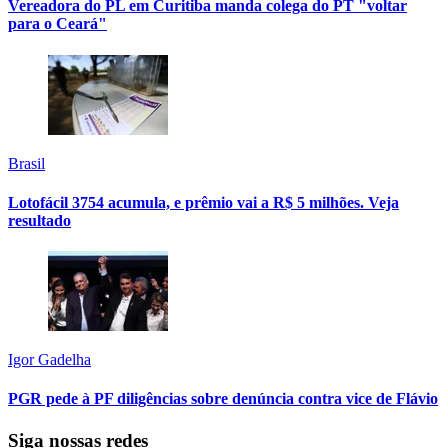
Vereadora do PL em Curitiba manda colega do PT "voltar
para o Ceará"
Brasil
Lotofácil 3754 acumula, e prêmio vai a R$ 5 milhões. Veja
resultado
Igor Gadelha
PGR pede à PF diligências sobre denúncia contra vice de Flávio
Siga nossas redes