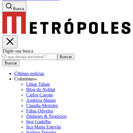
Busca
Digite sua busca
Buscar
Buscar
Últimas notícias
Colunistas
Lilian Tahan
Blog do Noblat
Carlos Carone
Andreza Matais
Claudia Meireles
Fábia Oliveira
Dinheiro & Negócios
Igor Gadelha
Ilca Maria Estevão
Isadora Teixeira