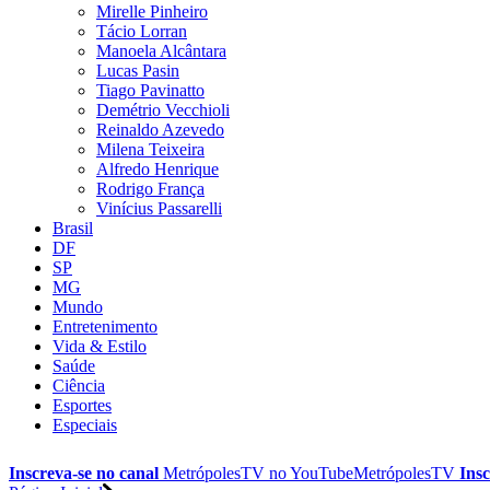
Mirelle Pinheiro
Tácio Lorran
Manoela Alcântara
Lucas Pasin
Tiago Pavinatto
Demétrio Vecchioli
Reinaldo Azevedo
Milena Teixeira
Alfredo Henrique
Rodrigo França
Vinícius Passarelli
Brasil
DF
SP
MG
Mundo
Entretenimento
Vida & Estilo
Saúde
Ciência
Esportes
Especiais
Inscreva-se no canal
MetrópolesTV no
YouTube
MetrópolesTV
Insc