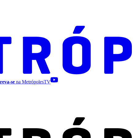
reva-se
na MetrópolesTV