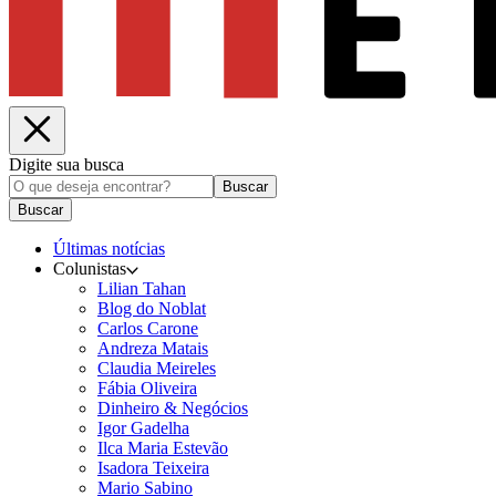
Digite sua busca
Buscar
Buscar
Últimas notícias
Colunistas
Lilian Tahan
Blog do Noblat
Carlos Carone
Andreza Matais
Claudia Meireles
Fábia Oliveira
Dinheiro & Negócios
Igor Gadelha
Ilca Maria Estevão
Isadora Teixeira
Mario Sabino