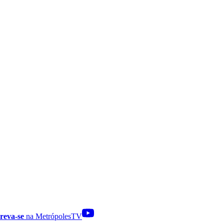
reva-se
na MetrópolesTV