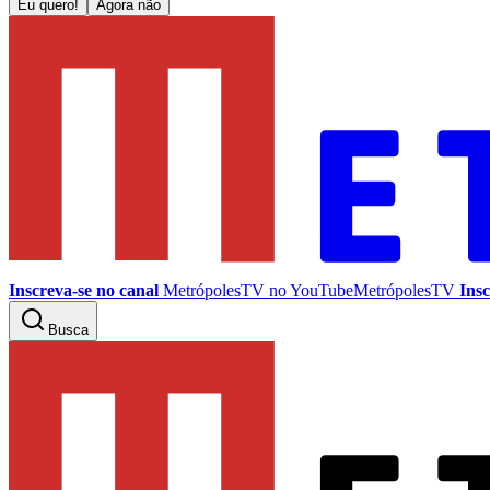
Eu quero!
Agora não
Inscreva-se no canal
MetrópolesTV no
YouTube
MetrópolesTV
Insc
Busca