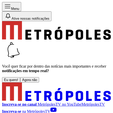
Menu
Ative nossas notificações
Você quer ficar por dentro das notícias mais importantes e receber
notificações em tempo real?
Eu quero!
Agora não
Inscreva-se no canal
MetrópolesTV no
YouTube
MetrópolesTV
Inscreva-se
na MetrópolesTV