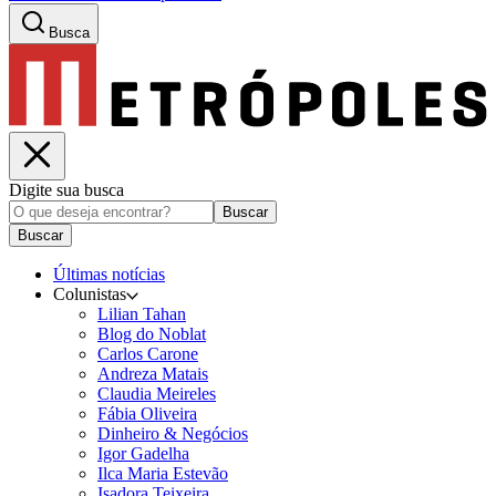
Busca
Digite sua busca
Buscar
Buscar
Últimas notícias
Colunistas
Lilian Tahan
Blog do Noblat
Carlos Carone
Andreza Matais
Claudia Meireles
Fábia Oliveira
Dinheiro & Negócios
Igor Gadelha
Ilca Maria Estevão
Isadora Teixeira