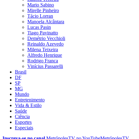
Mario Sabino
Mirelle Pinheiro
Tácio Lorran
Manoela Alcântara
Lucas Pasin
Tiago Pavinatto
Demétrio Vecchioli
Reinaldo Azevedo
Milena Teixeira
Alfredo Henrique
Rodrigo França
Vinícius Passarelli
Brasil
DF
SP
MG
Mundo
Entretenimento
Vida & Estilo
Saúde
Ciência
Esportes
Especiais
Inscreva-se no canal
MetrópolesTV no
YouTube
MetrópolesTV