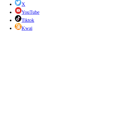
X
YouTube
Tiktok
Kwai