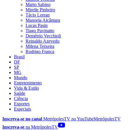
Mario Sabino
Mirelle Pinheiro
Tácio Lorran
Manoela Alcântara
Lucas Pasin
Tiago Pavinatto
Demétrio Vecchioli
Reinaldo Azevedo
Milena Teixeira
Rodrigo França
Brasil
DF
SP
MG
Mundo
Entretenimento
Vida & Estilo
Saúde
Ciência
Esportes
Especiais
Inscreva-se no canal
MetrópolesTV no
YouTube
MetrópolesTV
Inscreva-se
na MetrópolesTV