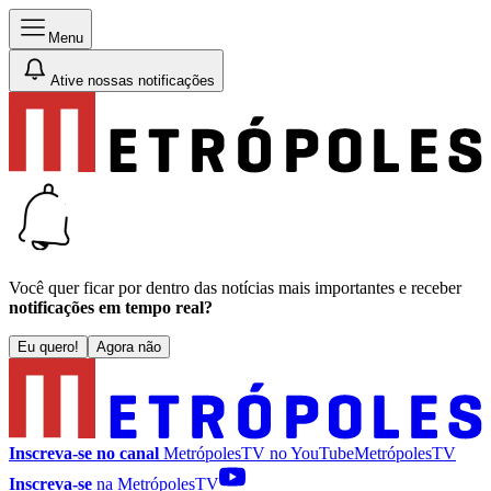
Menu
Ative nossas notificações
Você quer ficar por dentro das notícias mais importantes e receber
notificações em tempo real?
Eu quero!
Agora não
Inscreva-se no canal
MetrópolesTV no
YouTube
MetrópolesTV
Inscreva-se
na MetrópolesTV