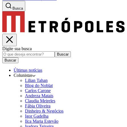
Busca
Digite sua busca
Buscar
Buscar
Últimas notícias
Colunistas
Lilian Tahan
Blog do Noblat
Carlos Carone
Andreza Matais
Claudia Meireles
Fábia Oliveira
Dinheiro & Negócios
Igor Gadelha
Ilca Maria Estevão
Isadora Teixeira