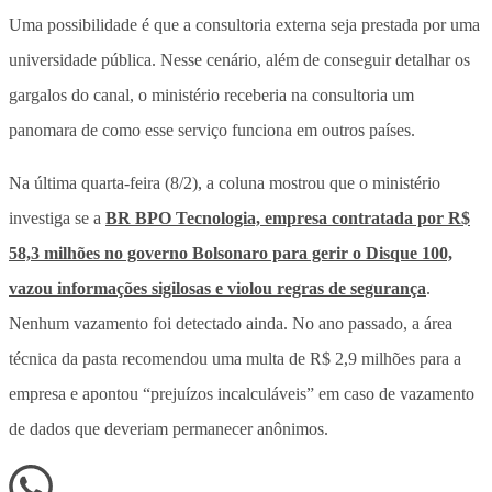
Uma possibilidade é que a consultoria externa seja prestada por uma
universidade pública. Nesse cenário, além de conseguir detalhar os
gargalos do canal, o ministério receberia na consultoria um
panomara de como esse serviço funciona em outros países.
Na última quarta-feira (8/2), a coluna mostrou que o ministério
investiga se a
BR BPO Tecnologia, empresa contratada por R$
58,3 milhões no governo Bolsonaro para gerir o Disque 100,
vazou informações sigilosas e violou regras de segurança
.
Nenhum vazamento foi detectado ainda. No ano passado, a área
técnica da pasta recomendou uma multa de R$ 2,9 milhões para a
empresa e apontou “prejuízos incalculáveis” em caso de vazamento
de dados que deveriam permanecer anônimos.