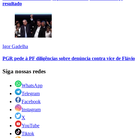
resultado
Igor Gadelha
PGR pede à PF diligências sobre denúncia contra vice de Flávio
Siga nossas redes
WhatsApp
Telegram
Facebook
Instagram
X
YouTube
Tiktok