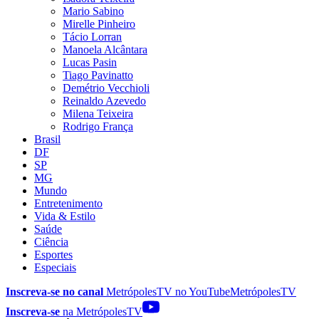
Mario Sabino
Mirelle Pinheiro
Tácio Lorran
Manoela Alcântara
Lucas Pasin
Tiago Pavinatto
Demétrio Vecchioli
Reinaldo Azevedo
Milena Teixeira
Rodrigo França
Brasil
DF
SP
MG
Mundo
Entretenimento
Vida & Estilo
Saúde
Ciência
Esportes
Especiais
Inscreva-se no canal
MetrópolesTV no
YouTube
MetrópolesTV
Inscreva-se
na MetrópolesTV