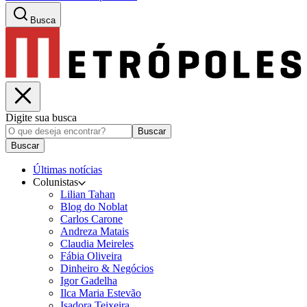
Busca
Digite sua busca
Buscar
Buscar
Últimas notícias
Colunistas
Lilian Tahan
Blog do Noblat
Carlos Carone
Andreza Matais
Claudia Meireles
Fábia Oliveira
Dinheiro & Negócios
Igor Gadelha
Ilca Maria Estevão
Isadora Teixeira