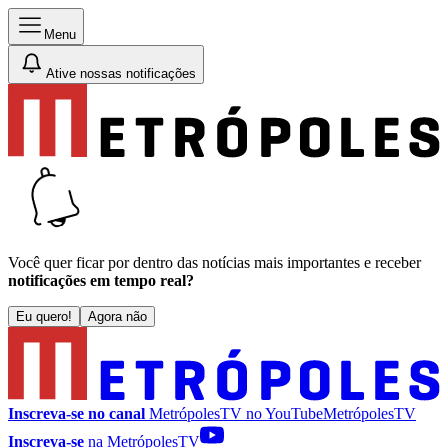
Menu
Ative nossas notificações
Você quer ficar por dentro das notícias mais importantes e receber
notificações em tempo real?
Eu quero!
Agora não
Inscreva-se no canal
MetrópolesTV no
YouTube
MetrópolesTV
Inscreva-se
na MetrópolesTV