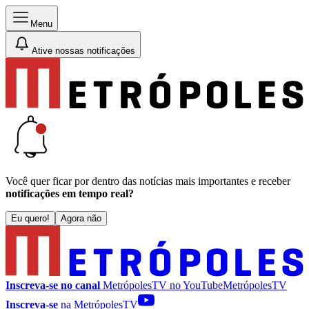
Menu
Ative nossas notificações
Você quer ficar por dentro das notícias mais importantes e receber
notificações em tempo real?
Eu quero!
Agora não
Inscreva-se no canal
MetrópolesTV no
YouTube
MetrópolesTV
Inscreva-se
na MetrópolesTV