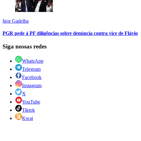
Igor Gadelha
PGR pede à PF diligências sobre denúncia contra vice de Flávio
Siga nossas redes
WhatsApp
Telegram
Facebook
Instagram
X
YouTube
Tiktok
Kwai