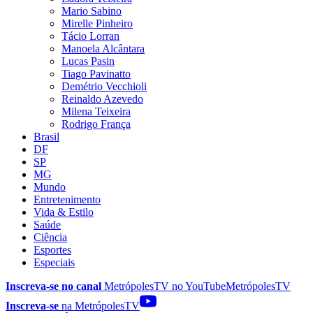
Mario Sabino
Mirelle Pinheiro
Tácio Lorran
Manoela Alcântara
Lucas Pasin
Tiago Pavinatto
Demétrio Vecchioli
Reinaldo Azevedo
Milena Teixeira
Rodrigo França
Brasil
DF
SP
MG
Mundo
Entretenimento
Vida & Estilo
Saúde
Ciência
Esportes
Especiais
Inscreva-se no canal
MetrópolesTV no
YouTube
MetrópolesTV
Inscreva-se
na MetrópolesTV