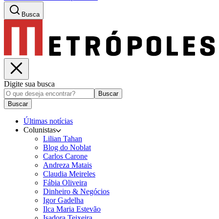
Busca
Digite sua busca
Buscar
Buscar
Últimas notícias
Colunistas
Lilian Tahan
Blog do Noblat
Carlos Carone
Andreza Matais
Claudia Meireles
Fábia Oliveira
Dinheiro & Negócios
Igor Gadelha
Ilca Maria Estevão
Isadora Teixeira